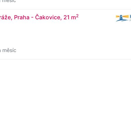
a měsíc
2
áže, Praha - Čakovice, 21 m
a měsíc