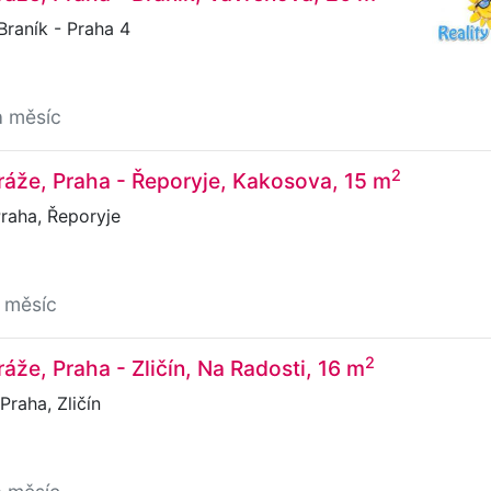
raník - Praha 4
a měsíc
2
áže, Praha - Řeporyje, Kakosova, 15 m
raha, Řeporyje
 měsíc
2
áže, Praha - Zličín, Na Radosti, 16 m
Praha, Zličín