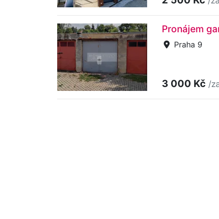
/z
Pronájem gar
Praha 9
3 000 Kč
/z