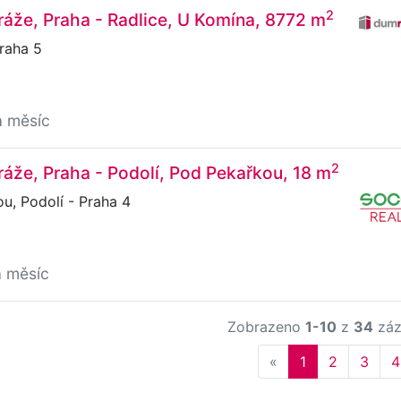
2
áže, Praha - Radlice, U Komína, 8772 m
raha 5
a měsíc
2
áže, Praha - Podolí, Pod Pekařkou, 18 m
, Podolí - Praha 4
a měsíc
Zobrazeno
1-10
z
34
záz
Previous
«
1
2
3
4