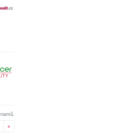
namů.
Next
»