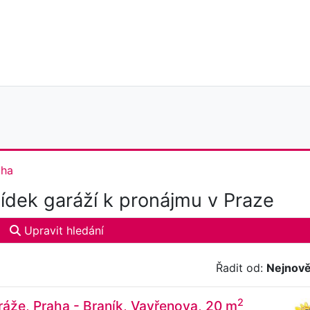
aha
dek garáží k pronájmu v Praze
Upravit hledání
Řadit od:
Nejnově
2
áže, Praha - Braník, Vavřenova, 20 m