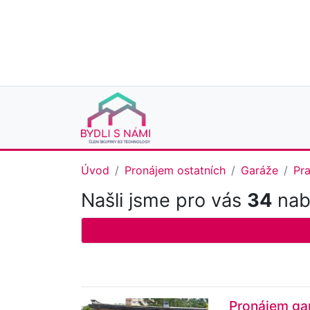
Úvod
Pronájem ostatních
Garáže
Pr
Našli jsme pro vás
34
nabí
Pronájem gar