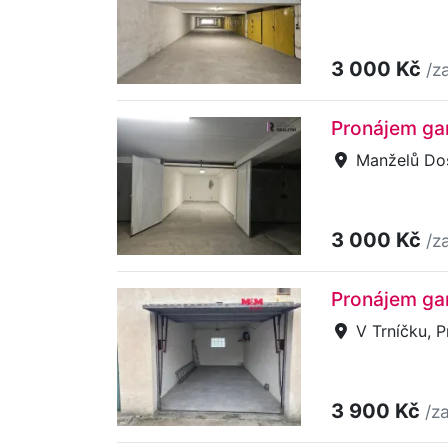
3 000 Kč
/z
Pronájem gar
Manželů Dos
3 000 Kč
/z
Pronájem gar
V Trníčku, P
3 900 Kč
/z