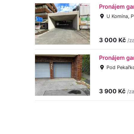
Pronájem gar
U Komína, P
3 000 Kč
/z
Pronájem gar
Pod Pekařkou
3 900 Kč
/z