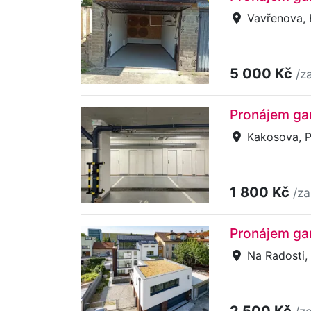
Vavřenova, B
5 000 Kč
/z
Pronájem gar
Kakosova, P
1 800 Kč
/za
Pronájem gar
Na Radosti, 
2 500 Kč