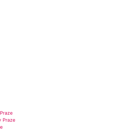
 Praze
v Praze
ze