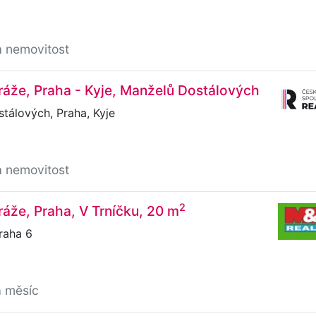
a nemovitost
áže, Praha - Kyje, Manželů Dostálových
tálových, Praha, Kyje
a nemovitost
2
áže, Praha, V Trníčku, 20 m
raha 6
a měsíc