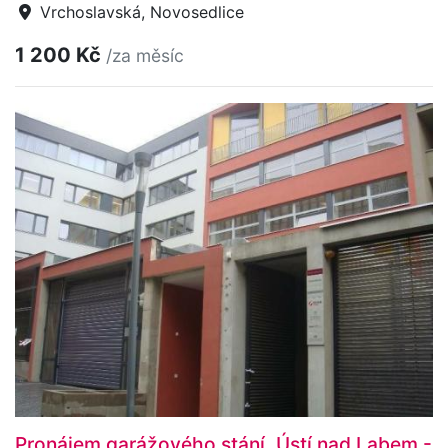
Vrchoslavská, Novosedlice
1 200 Kč
/za měsíc
Pronájem garážového stání, Ústí nad Labem -