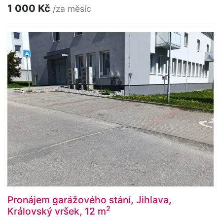
1 000 Kč
/za měsíc
Pronájem garážového stání, Jihlava,
2
Královský vršek, 12 m