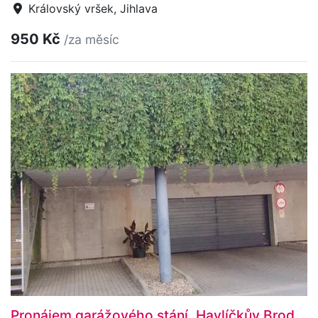
Královský vršek, Jihlava
950 Kč
/za měsíc
Pronájem garážového stání, Havlíčkův Brod,