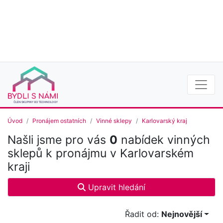
Úvod
Pronájem ostatních
Vinné sklepy
Karlovarský kraj
Našli jsme pro vás
0
nabídek vinných
sklepů k pronájmu v Karlovarském
kraji
Upravit hledání
Řadit od:
Nejnovější