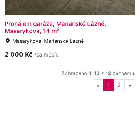
Pronájem garáže, Mariánské Lázně,
2
Masarykova, 14 m
Masarykova, Mariánské Lázně
2 000 Kč
/za měsíc
Zobrazeno
1-10
z
12
záznamů.
Previous
Nex
«
1
2
»