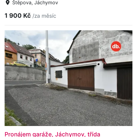
Štěpova, Jáchymov
1 900 Kč
/za měsíc
Pronájem garáže, Jáchymov, třída