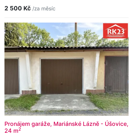
2 500 Kč
/za měsíc
Pronájem garáže, Mariánské Lázně - Úšovice,
2
24 m