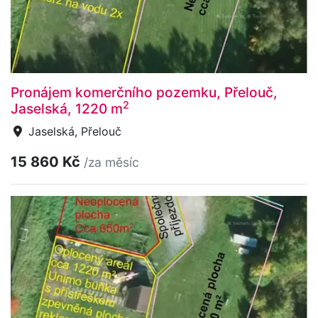
Pronájem komerčního pozemku, Přelouč,
2
Jaselská, 1220 m
Jaselská, Přelouč
15 860 Kč
/za měsíc