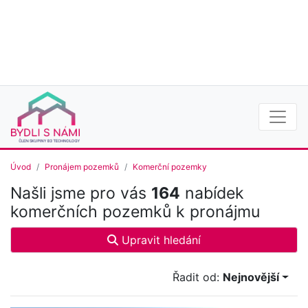
Úvod
Pronájem pozemků
Komerční pozemky
Našli jsme pro vás
164
nabídek
komerčních pozemků k pronájmu
Upravit hledání
Řadit od:
Nejnovější