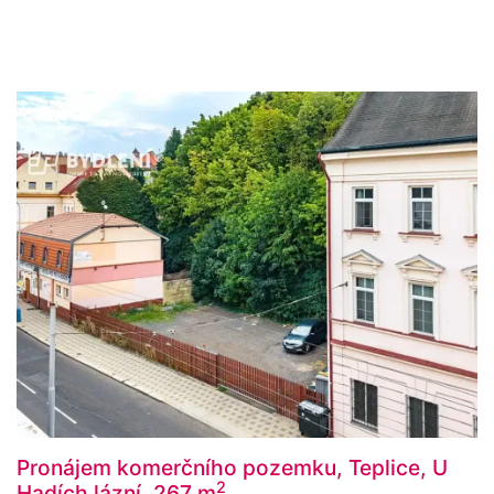
Pronájem komerčního pozemku, Teplice, U
2
Hadích lázní, 267 m