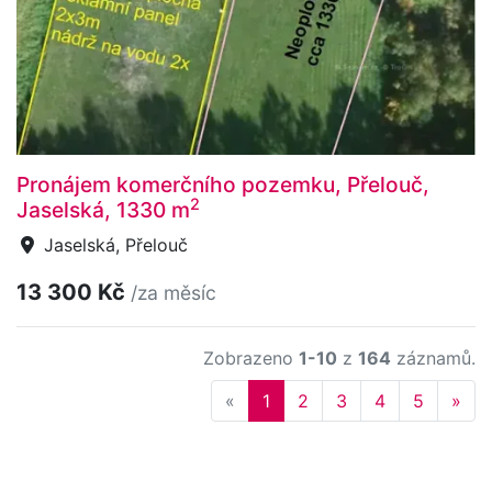
Pronájem komerčního pozemku, Přelouč,
2
Jaselská, 1330 m
Jaselská, Přelouč
13 300 Kč
/za měsíc
Zobrazeno
1-10
z
164
záznamů.
Previous
Nex
«
1
2
3
4
5
»