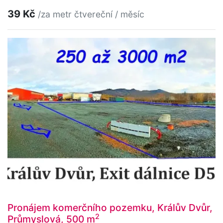
39 Kč
/za metr čtvereční / měsíc
Pronájem komerčního pozemku, Králův Dvůr,
2
Průmyslová, 500 m