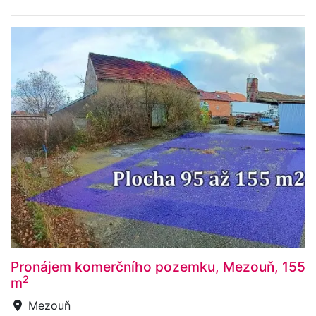
Pronájem komerčního pozemku, Mezouň, 155
2
m
Mezouň