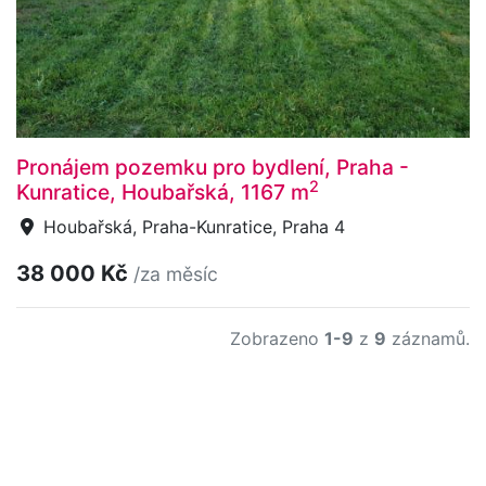
Pronájem pozemku pro bydlení, Praha -
2
Kunratice, Houbařská, 1167 m
Houbařská, Praha-Kunratice, Praha 4
38 000 Kč
/za měsíc
Zobrazeno
1-9
z
9
záznamů.