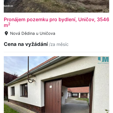
Pronájem pozemku pro bydlení, Uničov, 3546
2
m
Nová Dědina u Uničova
Cena na vyžádání
/za měsíc