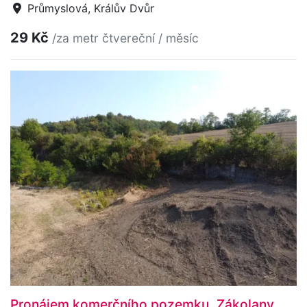
Průmyslová, Králův Dvůr
29 Kč
/za metr čtvereční / měsíc
Pronájem komerčního pozemku, Zákolany,