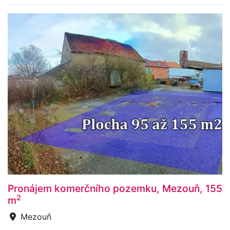
Pronájem komerčního pozemku, Mezouň, 155
2
m
Mezouň