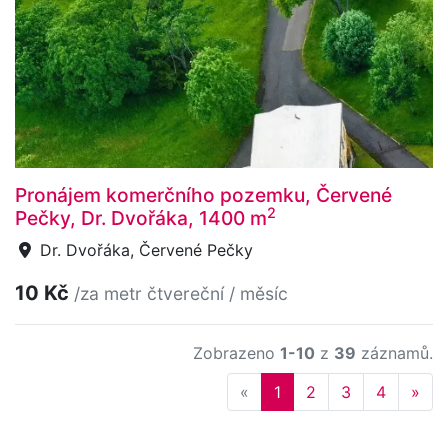
Pronájem komerčního pozemku, Červené
2
Pečky, Dr. Dvořáka, 1400 m
Dr. Dvořáka, Červené Pečky
10 Kč
/za metr čtvereční / měsíc
Zobrazeno
1-10
z
39
záznamů.
Previous
Nex
«
1
2
3
4
»