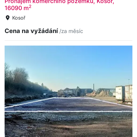
Pronájem komerčního pozemku, Kosoř,
2
16090 m
Kosoř
Cena na vyžádání
/za měsíc