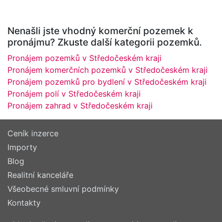
Nenašli jste vhodný komerční pozemek k
pronájmu? Zkuste další kategorii pozemků.
Pronájem pozemků v Středočeském kraji
Pronájem komerčních pozemků v Středočeském kraji
Pronájem pozemků pro bydlení v Středočeském kraji
Pronájem polí v Středočeském kraji
Pronájem zahrad v Středočeském kraji
Ceník inzerce
Importy
Blog
Realitní kanceláře
Všeobecné smluvní podmínky
Kontakty