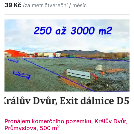
39 Kč
/za metr čtvereční / měsíc
Pronájem komerčního pozemku, Králův Dvůr,
2
Průmyslová, 500 m