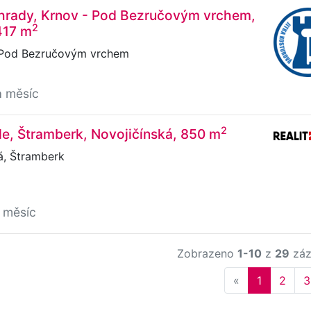
hrady, Krnov - Pod Bezručovým vrchem,
2
417 m
 Pod Bezručovým vrchem
a měsíc
2
e, Štramberk, Novojičínská, 850 m
á, Štramberk
 měsíc
Zobrazeno
1-10
z
29
záz
Previous
«
1
2
3