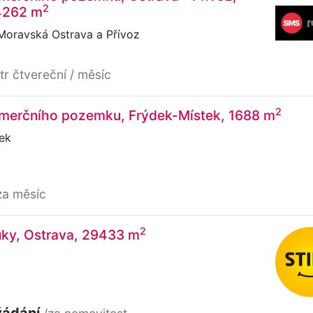
2
4262 m
Moravská Ostrava a Přívoz
tr čtvereční / měsíc
2
merčního pozemku, Frýdek-Místek, 1688 m
ek
za měsíc
2
uky, Ostrava, 29433 m
žádání