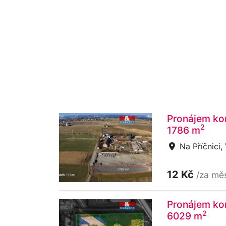
Pronájem kom
2
1786 m
Na Příčnici,
12 Kč
/za mě
Pronájem ko
2
6029 m