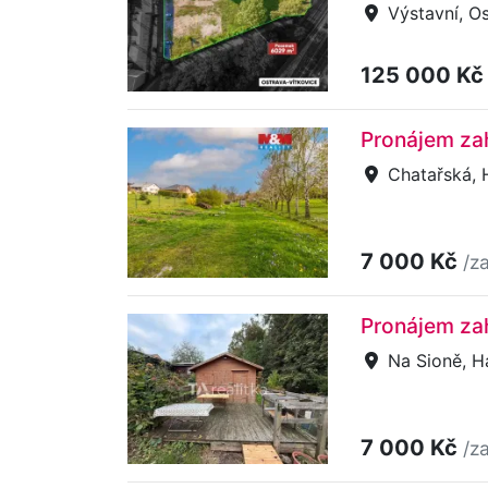
Výstavní, O
125 000 K
Pronájem zah
Chatařská, 
7 000 Kč
/z
Pronájem zah
Na Sioně, Ha
7 000 Kč
/z