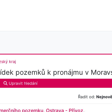
ský kraj
ídek pozemků k pronájmu v Moravs
Upravit hledání
Řadit od:
Nejnově
merčního pozemku, Ostrava - Přívoz,