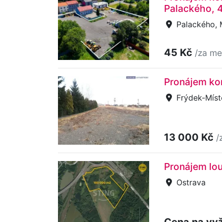
Palackého, 
Palackého, 
45 Kč
/za me
Pronájem ko
Frýdek-Míst
13 000 Kč
/
Pronájem lo
Ostrava
Cena na vy