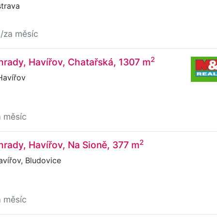
strava
č
/za měsíc
2
rady, Havířov, Chatařská, 1307 m
Havířov
a měsíc
2
rady, Havířov, Na Sioně, 377 m
vířov, Bludovice
a měsíc