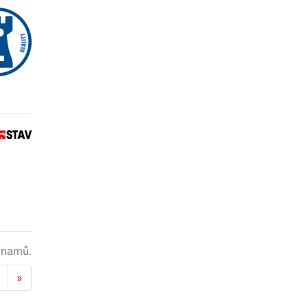
namů.
Next
»