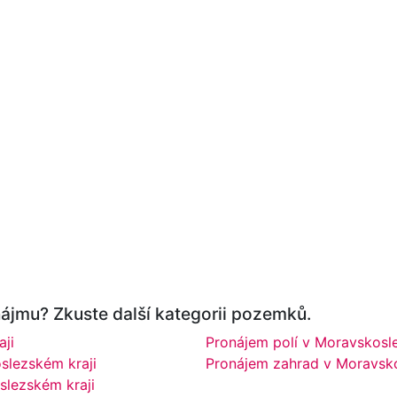
ájmu? Zkuste další kategorii pozemků.
ji
Pronájem polí v Moravskosl
lezském kraji
Pronájem zahrad v Moravsko
lezském kraji