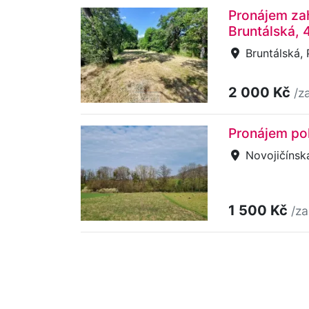
Pronájem za
Bruntálská, 
Bruntálská,
2 000 Kč
/z
Pronájem pol
Novojičínsk
1 500 Kč
/za