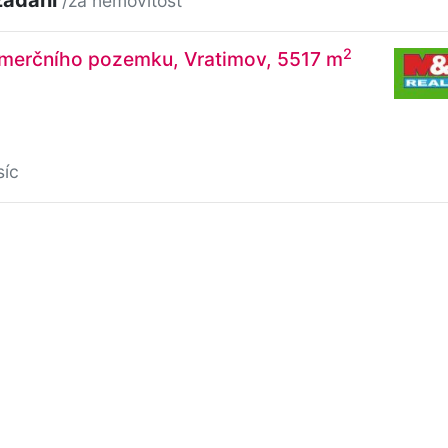
/za nemovitost
2
merčního pozemku, Vratimov, 5517 m
síc