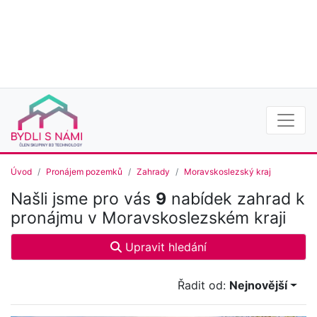
Úvod
Pronájem pozemků
Zahrady
Moravskoslezský kraj
Našli jsme pro vás
9
nabídek zahrad k
pronájmu v Moravskoslezském kraji
Upravit hledání
Řadit od:
Nejnovější