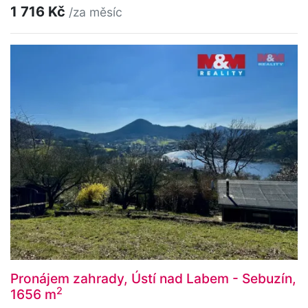
1 716 Kč
/za měsíc
Pronájem zahrady, Ústí nad Labem - Sebuzín,
2
1656 m