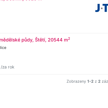
2
mědělské půdy, Štětí, 20544 m
lice
č
/za rok
Zobrazeny
1-2
z
2
záz