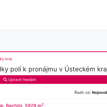
ký kraj
ky polí k pronájmu v Ústeckém kraj
Upravit hledání
Řadit od:
Nejnově
2
e, Bechlín, 5928 m