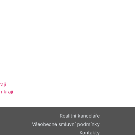
aji
 kraji
Realitní kanceláře
Všeobecné smluvní podmínky
Kontakty