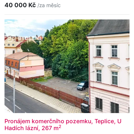
40 000 Kč
/za měsíc
Pronájem komerčního pozemku, Teplice, U
2
Hadích lázní, 267 m