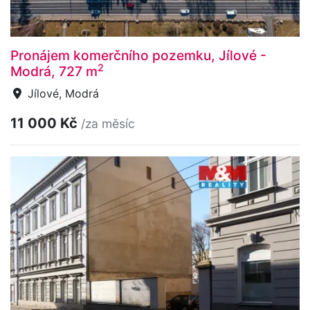
Pronájem komerčního pozemku, Jílové -
2
Modrá, 727 m
Jílové, Modrá
11 000 Kč
/za měsíc