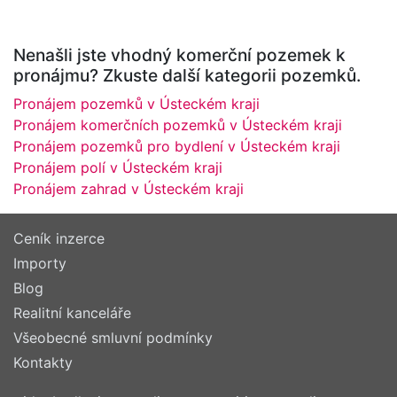
Nenašli jste vhodný komerční pozemek k
pronájmu? Zkuste další kategorii pozemků.
Pronájem pozemků v Ústeckém kraji
Pronájem komerčních pozemků v Ústeckém kraji
Pronájem pozemků pro bydlení v Ústeckém kraji
Pronájem polí v Ústeckém kraji
Pronájem zahrad v Ústeckém kraji
Ceník inzerce
Importy
Blog
Realitní kanceláře
Všeobecné smluvní podmínky
Kontakty