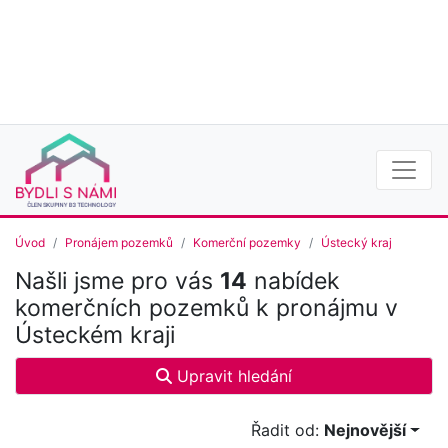
Úvod
Pronájem pozemků
Komerční pozemky
Ústecký kraj
Našli jsme pro vás
14
nabídek
komerčních pozemků k pronájmu v
Ústeckém kraji
Upravit hledání
Řadit od:
Nejnovější