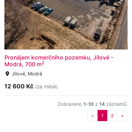
Pronájem komerčního pozemku, Jílové -
2
Modrá, 700 m
Jílové, Modrá
12 600 Kč
/za měsíc
Zobrazeno
1-10
z
14
záznamů.
Previous
Nex
«
1
2
»