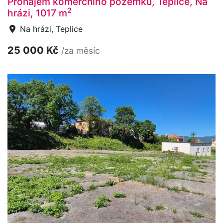
Pronájem komerčního pozemku, Teplice, Na
2
hrázi, 1017 m
Na hrázi, Teplice
25 000 Kč
/za měsíc