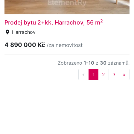
2
Prodej bytu 2+kk, Harrachov, 56 m
Harrachov
4 890 000 Kč
/za nemovitost
Zobrazeno
1-10
z
30
záznamů.
Previous
Nex
«
1
2
3
»