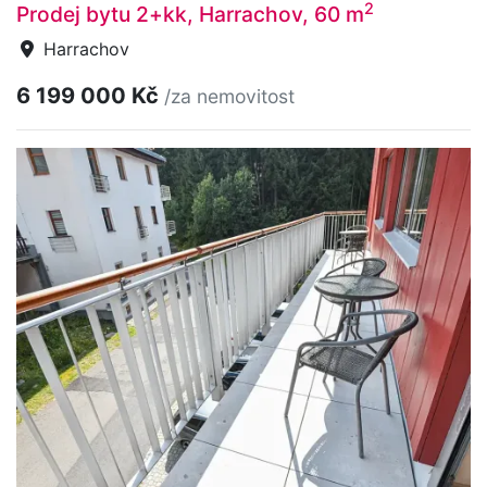
2
Prodej bytu 2+kk, Harrachov, 60 m
Harrachov
6 199 000 Kč
/za nemovitost