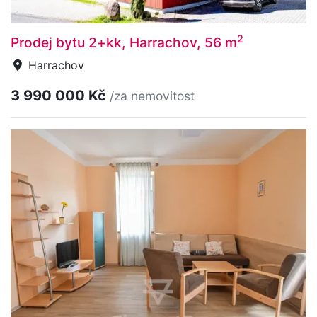
2
Prodej bytu 2+kk, Harrachov, 56 m
Harrachov
3 990 000 Kč
/za nemovitost