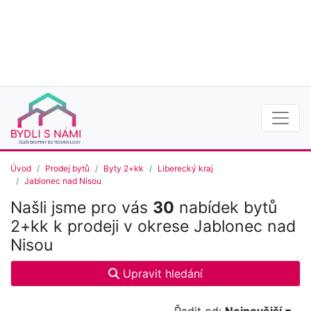
Úvod
Prodej bytů
Byty 2+kk
Liberecký kraj
Jablonec nad Nisou
Našli jsme pro vás
30
nabídek bytů
2+kk k prodeji v okrese Jablonec nad
Nisou
Upravit hledání