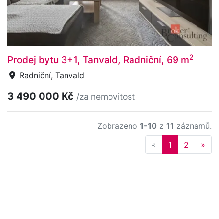
2
Prodej bytu 3+1, Tanvald, Radniční, 69 m
Radniční, Tanvald
3 490 000 Kč
/za nemovitost
Zobrazeno
1-10
z
11
záznamů.
Previous
Nex
«
1
2
»