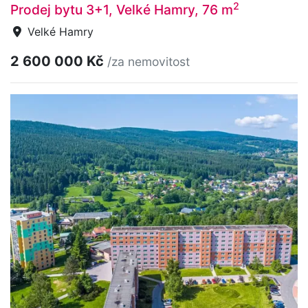
2
Prodej bytu 3+1, Velké Hamry, 76 m
Velké Hamry
2 600 000 Kč
/za nemovitost