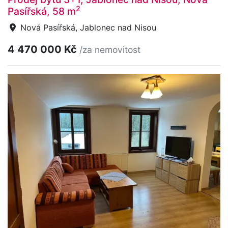
2
Pasířská, 58 m
Nová Pasířská, Jablonec nad Nisou
4 470 000 Kč
/za nemovitost