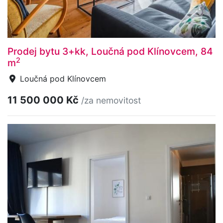
Prodej bytu 3+kk, Loučná pod Klínovcem, 84
2
m
Loučná pod Klínovcem
11 500 000 Kč
/za nemovitost