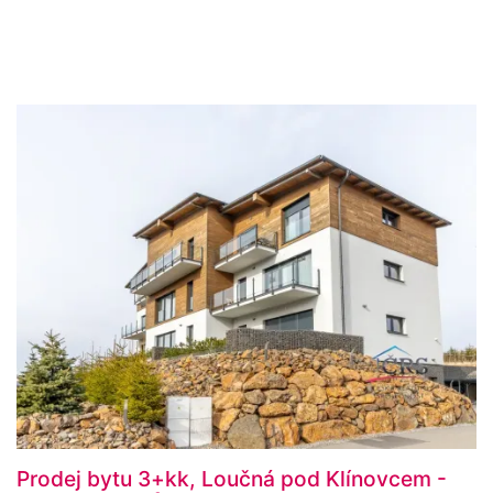
Prodej bytu 3+kk, Loučná pod Klínovcem -