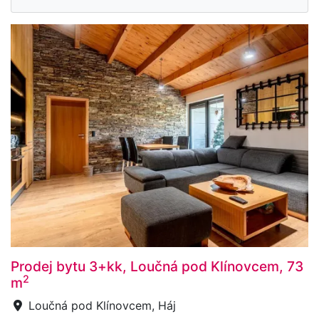
Prodej bytu 3+kk, Loučná pod Klínovcem, 73
2
m
Loučná pod Klínovcem, Háj