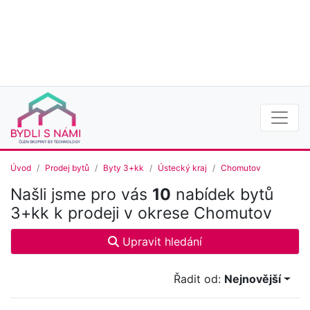
Úvod
Prodej bytů
Byty 3+kk
Ústecký kraj
Chomutov
Našli jsme pro vás
10
nabídek bytů
3+kk k prodeji v okrese Chomutov
Upravit hledání
Řadit od:
Nejnovější