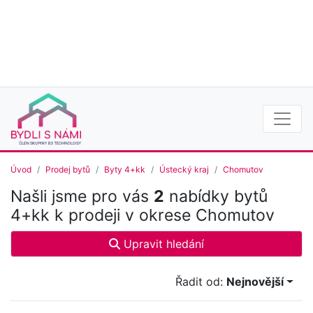
Úvod
Prodej bytů
Byty 4+kk
Ústecký kraj
Chomutov
Našli jsme pro vás
2
nabídky bytů
4+kk k prodeji v okrese Chomutov
Upravit hledání
Řadit od:
Nejnovější