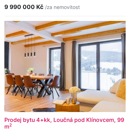
9 990 000 Kč
/za nemovitost
Prodej bytu 4+kk, Loučná pod Klínovcem, 99
2
m