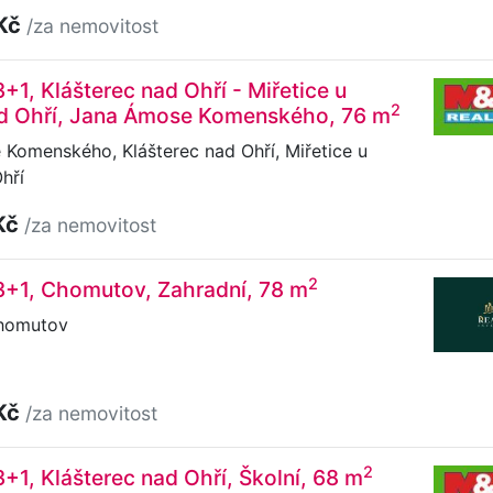
 Kč
/za nemovitost
+1, Klášterec nad Ohří - Miřetice u
2
ad Ohří, Jana Ámose Komenského, 76 m
Komenského, Klášterec nad Ohří, Miřetice u
hří
Kč
/za nemovitost
2
3+1, Chomutov, Zahradní, 78 m
homutov
Kč
/za nemovitost
2
3+1, Klášterec nad Ohří, Školní, 68 m