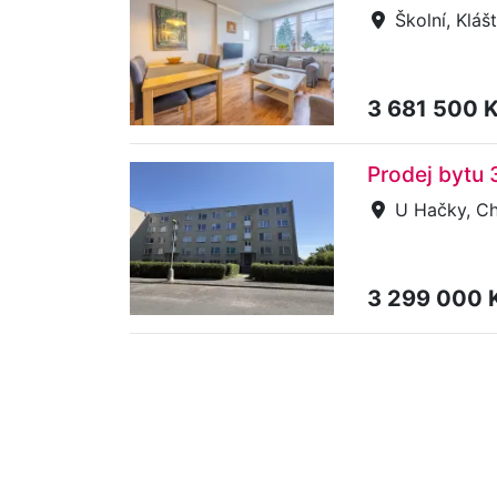
Školní, Kláš
3 681 500 
Prodej bytu
U Hačky, C
3 299 000 