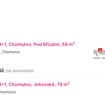
2
3+1, Chomutov, Pod Břízami, 59 m
, Chomutov
Kč
/za nemovitost
2
3+1, Chomutov, Jirkovská, 79 m
Chomutov