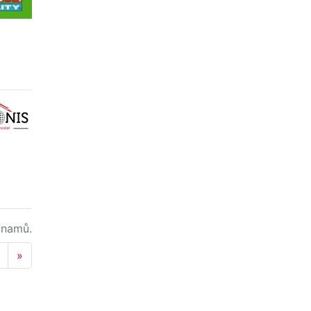
namů.
Next
»