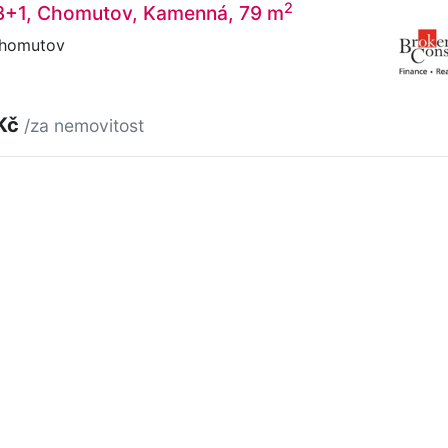
2
 3+1, Chomutov, Kamenná, 79 m
homutov
 Kč
/za nemovitost