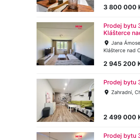
3 800 000
Prodej bytu 3
Klášterce n
Jana Ámose 
Klášterce nad O
2 945 200 
Prodej bytu 
Zahradní, C
2 499 000 
Prodej bytu 