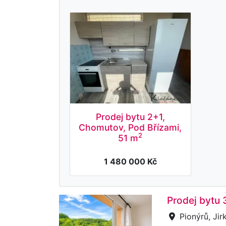
Prodej bytu 2+1,
Chomutov, Pod Břízami,
2
51 m
1 480 000 Kč
Prodej bytu 
Pionýrů, Jir