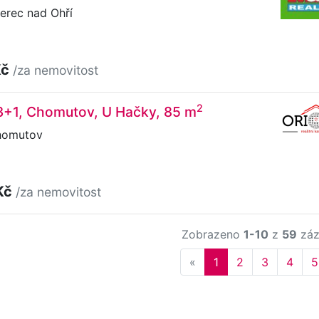
terec nad Ohří
Kč
/za nemovitost
2
 3+1, Chomutov, U Hačky, 85 m
homutov
Kč
/za nemovitost
Zobrazeno
1-10
z
59
záz
Previous
«
1
2
3
4
5