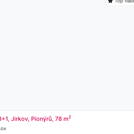
Top nab
2
3+1, Jirkov, Pionýrů, 78 m
kov