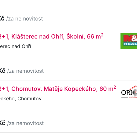
Kč
/za nemovitost
2
3+1, Klášterec nad Ohří, Školní, 66 m
terec nad Ohří
Kč
/za nemovitost
2
 3+1, Chomutov, Matěje Kopeckého, 60 m
eckého, Chomutov
Kč
/za nemovitost