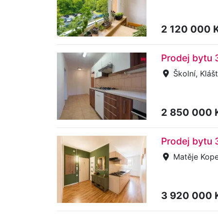
2 120 000 
Prodej bytu 
Školní, Kláš
2 850 000 
Prodej bytu
Matěje Kop
3 920 000 