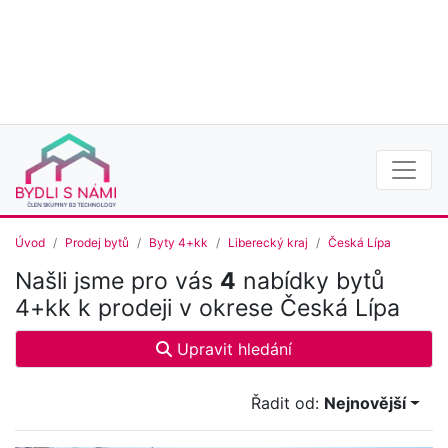
Úvod
Prodej bytů
Byty 4+kk
Liberecký kraj
Česká Lípa
Našli jsme pro vás
4
nabídky bytů
4+kk k prodeji v okrese Česká Lípa
Upravit hledání
Řadit od:
Nejnovější