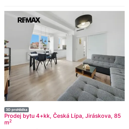
3D prohlídka
Prodej bytu 4+kk, Česká Lípa, Jiráskova, 85
2
m