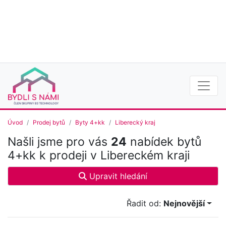
Úvod
Prodej bytů
Byty 4+kk
Liberecký kraj
Našli jsme pro vás
24
nabídek bytů
4+kk k prodeji v Libereckém kraji
Upravit hledání
Řadit od:
Nejnovější