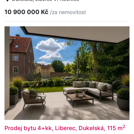
10 900 000 Kč
/za nemovitost
2
Prodej bytu 4+kk, Liberec, Dukelská, 115 m