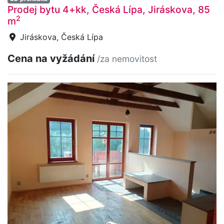
Prodej bytu 4+kk, Česká Lípa, Jiráskova, 85
2
m
Jiráskova, Česká Lípa
Cena na vyžádání
/za nemovitost