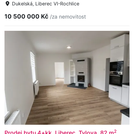
Dukelská, Liberec VI-Rochlice
10 500 000 Kč
/za nemovitost
2
Prodej bytu 4+kk, Liberec, Tylova, 82 m