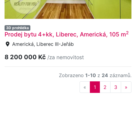
3D prohlídka
2
Prodej bytu 4+kk, Liberec, Americká, 105 m
Americká, Liberec III-Jeřáb
8 200 000 Kč
/za nemovitost
Zobrazeno
1-10
z
24
záznamů.
Previous
Nex
«
1
2
3
»