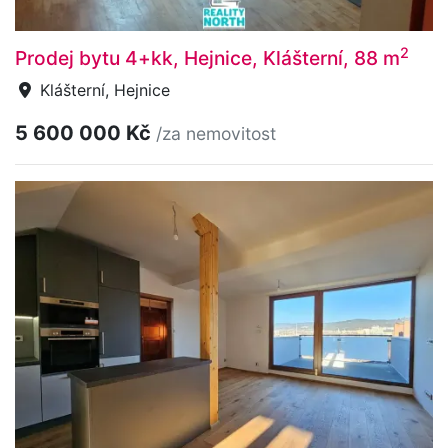
2
Prodej bytu 4+kk, Hejnice, Klášterní, 88 m
Klášterní, Hejnice
5 600 000 Kč
/za nemovitost