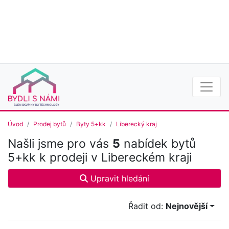
Úvod
Prodej bytů
Byty 5+kk
Liberecký kraj
Našli jsme pro vás
5
nabídek bytů
5+kk k prodeji v Libereckém kraji
Upravit hledání
Řadit od:
Nejnovější