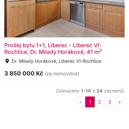
Prodej bytu 1+1, Liberec - Liberec VI-
2
Rochlice, Dr. Milady Horákové, 41 m
Dr. Milady Horákové, Liberec VI-Rochlice
3 850 000 Kč
/za nemovitost
Zobrazeno
1-10
z
24
záznamů.
Previous
Nex
«
1
2
3
»