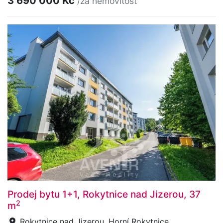
3 690 000 Kč
/za nemovitost
Prodej bytu 1+1, Rokytnice nad Jizerou, 37
2
m
Rokytnice nad Jizerou, Horní Rokytnice