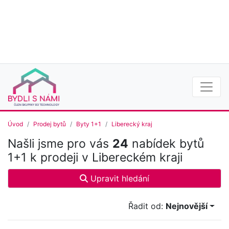
Úvod
Prodej bytů
Byty 1+1
Liberecký kraj
Našli jsme pro vás
24
nabídek bytů
1+1 k prodeji v Libereckém kraji
Upravit hledání
Řadit od:
Nejnovější