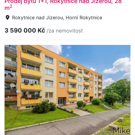
Prodej bytu 1+1, Rokytnice nad Jizerou, 28
2
m
Rokytnice nad Jizerou, Horní Rokytnice
3 590 000 Kč
/za nemovitost