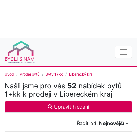
Úvod
Prodej bytů
Byty 1+kk
Liberecký kraj
Našli jsme pro vás
52
nabídek bytů
1+kk k prodeji v Libereckém kraji
Upravit hledání
Řadit od:
Nejnovější