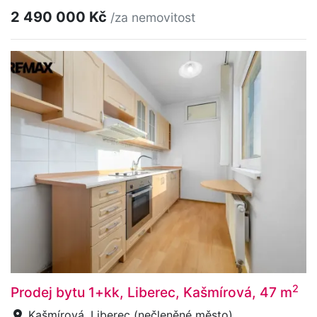
2 490 000 Kč
/za nemovitost
2
Prodej bytu 1+kk, Liberec, Kašmírová, 47 m
Kašmírová, Liberec (nečleněné město)