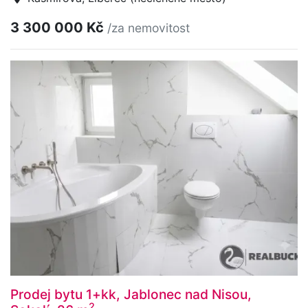
3 300 000 Kč
/za nemovitost
Prodej bytu 1+kk, Jablonec nad Nisou,
2