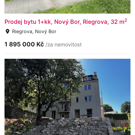
2
Prodej bytu 1+kk, Nový Bor, Riegrova, 32 m
Riegrova, Nový Bor
1 895 000 Kč
/za nemovitost