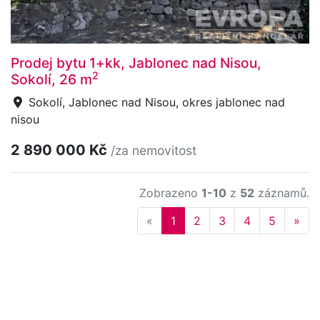
Prodej bytu 1+kk, Jablonec nad Nisou,
2
Sokolí, 26 m
Sokolí, Jablonec nad Nisou, okres jablonec nad
nisou
2 890 000 Kč
/za nemovitost
Zobrazeno
1-10
z
52
záznamů.
Previous
Nex
«
1
2
3
4
5
»