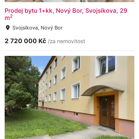
Prodej bytu 1+kk, Nový Bor, Svojsíkova, 29
2
m
Svojsíkova, Nový Bor
2 720 000 Kč
/za nemovitost