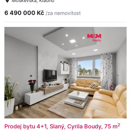
Moskevská, Kladno
6 490 000 Kč
/za nemovitost
2
Prodej bytu 4+1, Slaný, Cyrila Boudy, 75 m