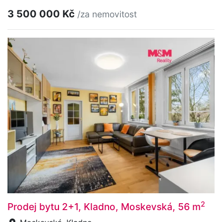
3 500 000 Kč
/za nemovitost
2
Prodej bytu 2+1, Kladno, Moskevská, 56 m