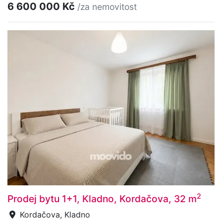
6 600 000 Kč
/za nemovitost
2
Prodej bytu 1+1, Kladno, Kordačova, 32 m
Kordačova, Kladno