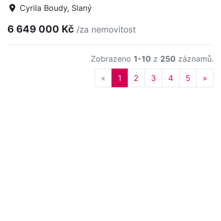
Cyrila Boudy, Slaný
6 649 000 Kč
/za nemovitost
Zobrazeno
1-10
z
250
záznamů.
Previous
Nex
«
1
2
3
4
5
»