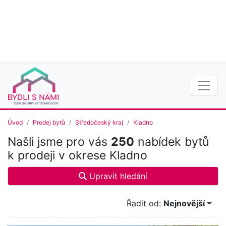
Úvod
Prodej bytů
Středočeský kraj
Kladno
Našli jsme pro vás
250
nabídek bytů
k prodeji v okrese Kladno
Upravit hledání
Řadit od:
Nejnovější