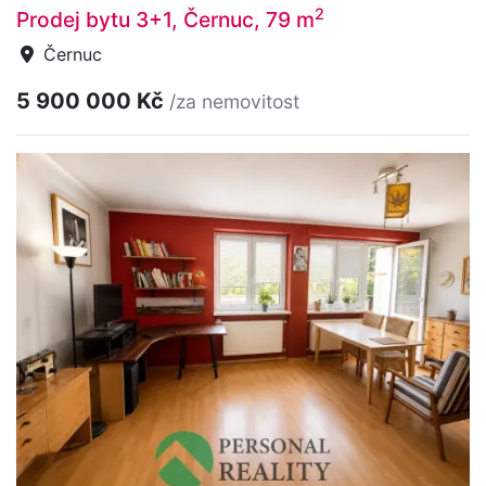
2
Prodej bytu 3+1, Černuc, 79 m
Černuc
5 900 000 Kč
/za nemovitost