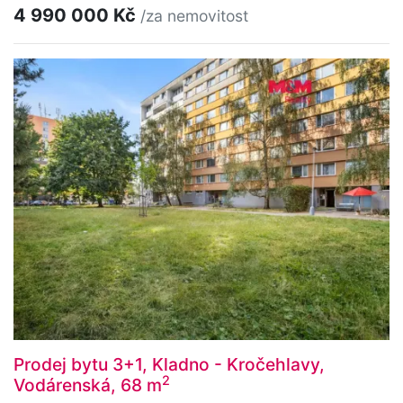
4 990 000 Kč
/za nemovitost
Prodej bytu 3+1, Kladno - Kročehlavy,
2
Vodárenská, 68 m