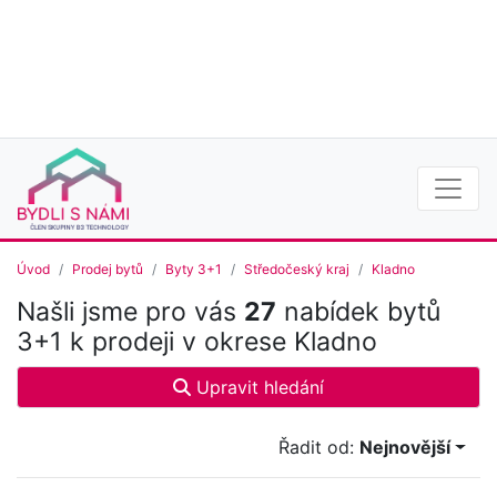
Úvod
Prodej bytů
Byty 3+1
Středočeský kraj
Kladno
Našli jsme pro vás
27
nabídek bytů
3+1 k prodeji v okrese Kladno
Upravit hledání
Řadit od:
Nejnovější