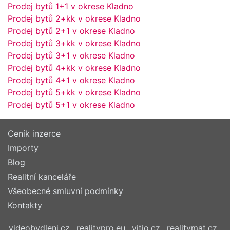
Prodej bytů 1+1 v okrese Kladno
Prodej bytů 2+kk v okrese Kladno
Prodej bytů 2+1 v okrese Kladno
Prodej bytů 3+kk v okrese Kladno
Prodej bytů 3+1 v okrese Kladno
Prodej bytů 4+kk v okrese Kladno
Prodej bytů 4+1 v okrese Kladno
Prodej bytů 5+kk v okrese Kladno
Prodej bytů 5+1 v okrese Kladno
Ceník inzerce
Importy
Blog
Realitní kanceláře
Všeobecné smluvní podmínky
Kontakty
videobydleni.cz
realitypro.eu
vitio.cz
realitymat.cz