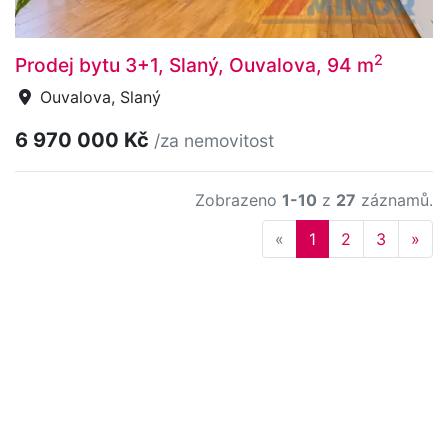
2
Prodej bytu 3+1, Slaný, Ouvalova, 94 m
Ouvalova, Slaný
6 970 000 Kč
/za nemovitost
Zobrazeno
1-10
z
27
záznamů.
Previous
Nex
«
1
2
3
»