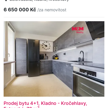
6 650 000 Kč
/za nemovitost
Prodej bytu 4+1, Kladno - Kročehlavy,
2