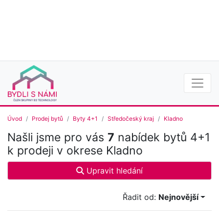
Úvod
Prodej bytů
Byty 4+1
Středočeský kraj
Kladno
Našli jsme pro vás
7
nabídek bytů 4+1
k prodeji v okrese Kladno
Upravit hledání
Řadit od:
Nejnovější