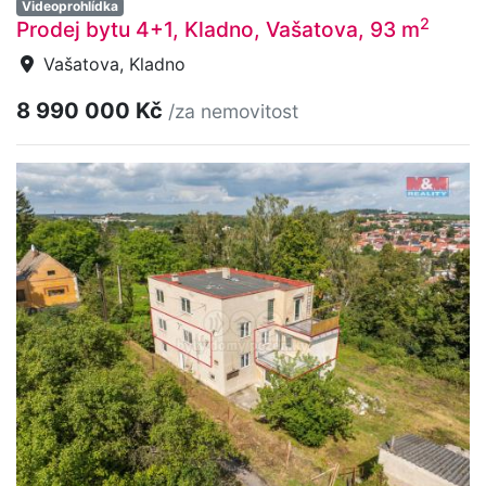
Videoprohlídka
2
Prodej bytu 4+1, Kladno, Vašatova, 93 m
Vašatova, Kladno
8 990 000 Kč
/za nemovitost