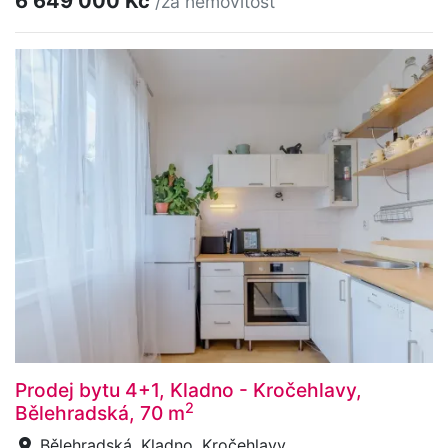
6 649 000 Kč
/za nemovitost
Prodej bytu 4+1, Kladno - Kročehlavy,
2
Bělehradská, 70 m
Bělehradská, Kladno, Kročehlavy