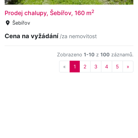
2
Prodej chalupy, Šebířov, 160 m
Šebířov
Cena na vyžádání
/za nemovitost
Zobrazeno
1-10
z
100
záznamů.
Previous
Nex
«
1
2
3
4
5
»