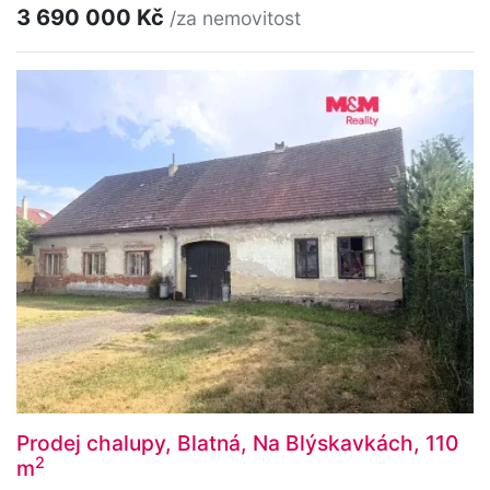
3 690 000 Kč
/za nemovitost
Prodej chalupy, Blatná, Na Blýskavkách, 110
2
m