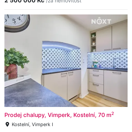
2 500 000 Kč
/za nemovitost
2
Prodej chalupy, Vimperk, Kostelní, 70 m
Kostelní, Vimperk I