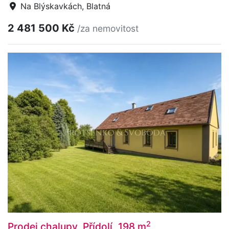
Na Blýskavkách, Blatná
2 481 500 Kč
/za nemovitost
2
Prodej chalupy, Přídolí, 198 m