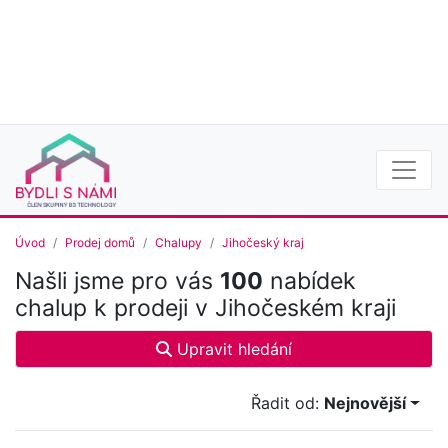
Úvod
Prodej domů
Chalupy
Jihočeský kraj
Našli jsme pro vás
100
nabídek
chalup k prodeji v Jihočeském kraji
Upravit hledání
Řadit od:
Nejnovější