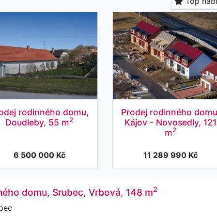
Top nab
odej rodinného domu,
Prodej rodinného domu
2
Doudleby, 55 m
Kájov - Novosedly, 121
2
m
6 500 000 Kč
11 289 990 Kč
2
nného domu, Srubec, Vrbová, 148 m
bec