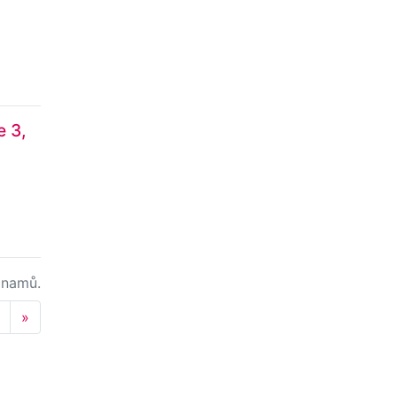
e 3,
namů.
Next
»