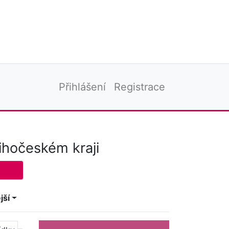
Přihlášení
Registrace
ihočeském kraji
jší