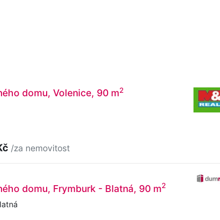
2
ného domu, Volenice, 90 m
Kč
/za nemovitost
2
ného domu, Frymburk - Blatná, 90 m
latná