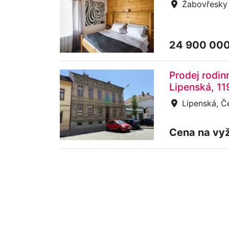
Žabovřesky
24 900 000
Prodej rodin
Lipenská, 1
Lipenská, Č
Cena na vy