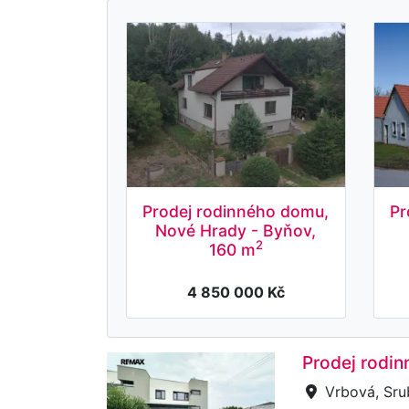
Prodej rodinného domu,
Pr
Nové Hrady - Byňov,
2
160 m
4 850 000 Kč
Prodej rodi
Vrbová, Sru