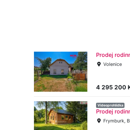
Prodej rodin
Volenice
4 295 200 
Videoprohlídka
Prodej rodin
Frymburk, B