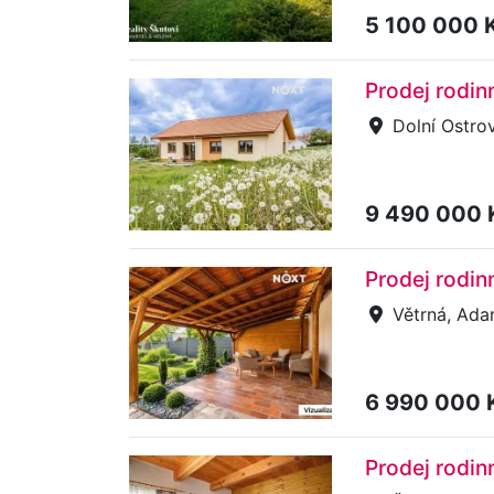
5 100 000 
Prodej rodi
Dolní Ostro
9 490 000
Prodej rodi
Větrná, Ad
6 990 000 
Prodej rodi