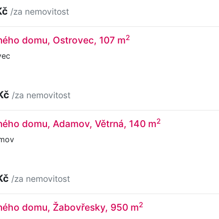
Kč
/za nemovitost
2
nného domu, Ostrovec, 107 m
vec
 Kč
/za nemovitost
2
nného domu, Adamov, Větrná, 140 m
amov
Kč
/za nemovitost
2
nného domu, Žabovřesky, 950 m