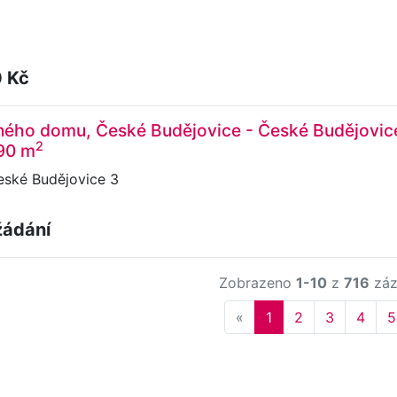
 Kč
ného domu, České Budějovice - České Budějovic
2
190 m
eské Budějovice 3
žádání
Zobrazeno
1-10
z
716
záz
Previous
«
1
2
3
4
5