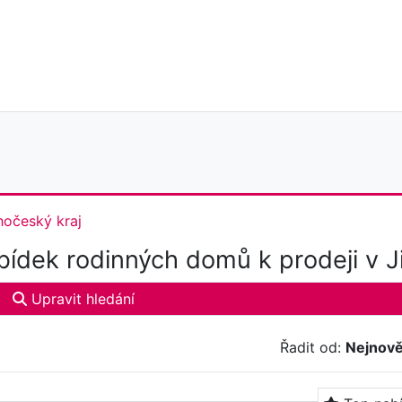
hočeský kraj
ídek rodinných domů k prodeji v J
Upravit hledání
Řadit od:
Nejnově