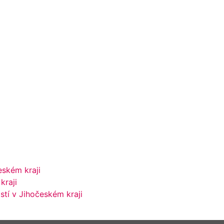
eském kraji
kraji
tí v Jihočeském kraji