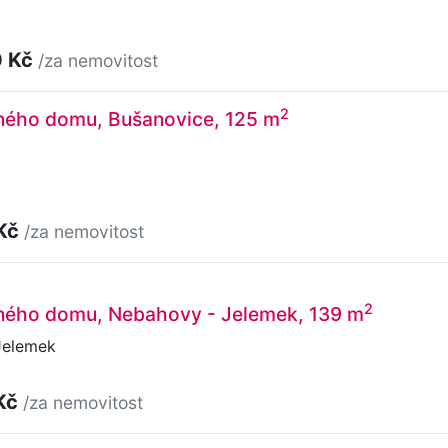
0 Kč
/za nemovitost
2
nného domu, Bušanovice, 125 m
 Kč
/za nemovitost
2
nného domu, Nebahovy - Jelemek, 139 m
Jelemek
Kč
/za nemovitost