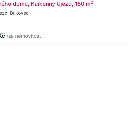
2
nného domu, Kamenný Újezd, 150 m
ezd, Bukovec
Kč
/za nemovitost