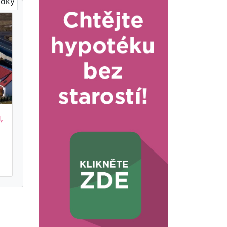
ídky
,