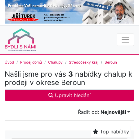
Úvod
Prodej domů
Chalupy
Středočeský kraj
Beroun
Našli jsme pro vás
3
nabídky chalup k
prodeji v okrese Beroun
Upravit hledání
Řadit od:
Nejnovější
Top nabídky