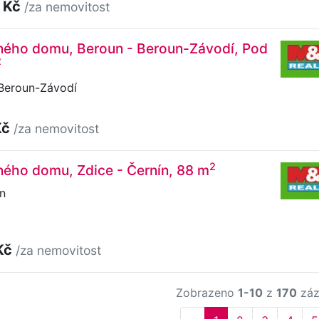
 Kč
/za nemovitost
nného domu, Beroun - Beroun-Závodí, Pod
2
 Beroun-Závodí
Kč
/za nemovitost
2
ného domu, Zdice - Černín, 88 m
n
Kč
/za nemovitost
Zobrazeno
1-10
z
170
záz