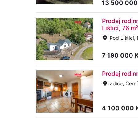
13 500 000
Prodej rodi
Lišticí, 76 m
Pod Lišticí,
7 190 000 
Prodej rodin
Zdice, Černí
4 100 000 