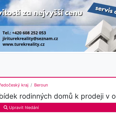
ředočeský kraj
Beroun
ídek rodinných domů k prodeji v 
Upravit hledání