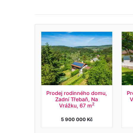
Prodej rodinného domu,
Pr
Zadní Třebaň, Na
V
2
Vrážku, 67 m
5 900 000 Kč