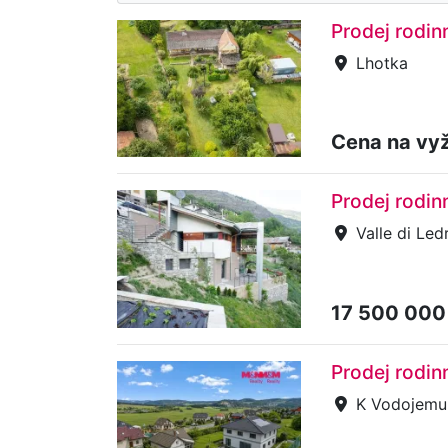
Prodej rodi
Lhotka
Cena na vy
Prodej rodin
Valle di Led
17 500 000
Prodej rodi
K Vodojemu