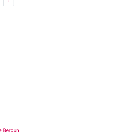
Next
»
e Beroun