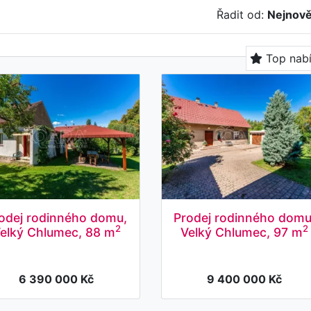
Řadit od:
Nejnově
Top nab
odej rodinného domu,
Prodej rodinného domu
2
2
elký Chlumec, 88 m
Velký Chlumec, 97 m
6 390 000 Kč
9 400 000 Kč