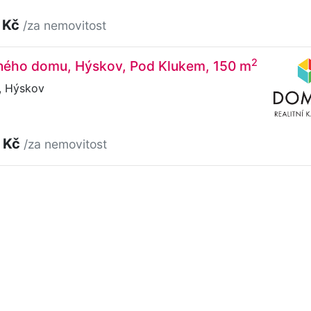
 Kč
/za nemovitost
2
nného domu, Hýskov, Pod Klukem, 150 m
, Hýskov
 Kč
/za nemovitost