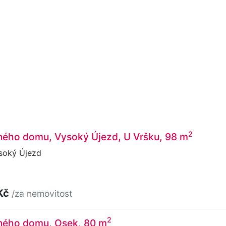
2
nného domu, Vysoký Újezd, U Vršku, 98 m
soký Újezd
Kč
/za nemovitost
2
nného domu, Osek, 80 m