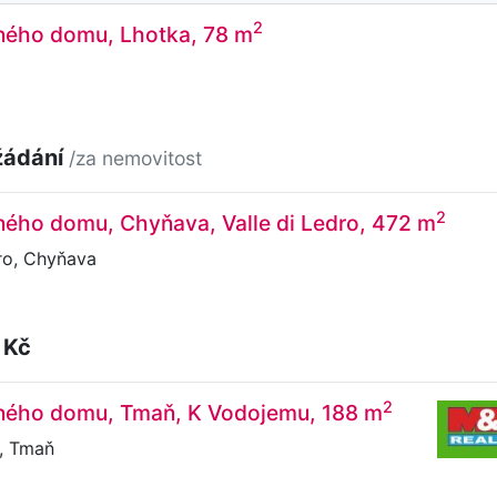
2
nného domu, Lhotka, 78 m
žádání
/za nemovitost
2
ného domu, Chyňava, Valle di Ledro, 472 m
ro, Chyňava
 Kč
2
nného domu, Tmaň, K Vodojemu, 188 m
, Tmaň