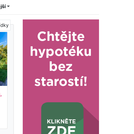
jší
ídky
,