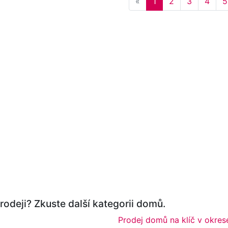
Previous
«
1
2
3
4
5
rodeji? Zkuste další kategorii domů.
Prodej domů na klíč v okres