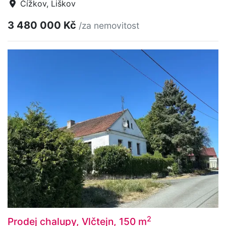
Čížkov, Liškov
3 480 000 Kč
/za nemovitost
2
Prodej chalupy, Vlčtejn, 150 m