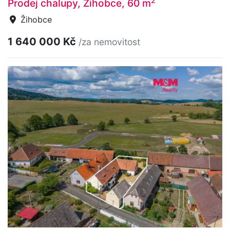
2
Prodej chalupy, Žihobce, 60 m
Žihobce
1 640 000 Kč
/za nemovitost