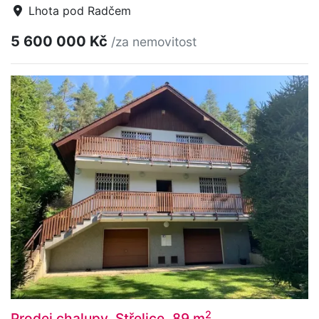
Lhota pod Radčem
5 600 000 Kč
/za nemovitost
2
Prodej chalupy, Střelice, 89 m