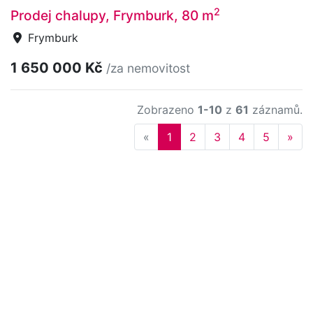
2
Prodej chalupy, Frymburk, 80 m
Frymburk
1 650 000 Kč
/za nemovitost
Zobrazeno
1-10
z
61
záznamů.
Previous
Nex
«
1
2
3
4
5
»