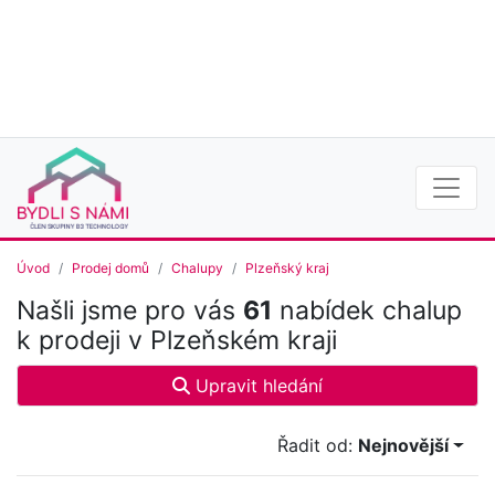
Úvod
Prodej domů
Chalupy
Plzeňský kraj
Našli jsme pro vás
61
nabídek chalup
k prodeji v Plzeňském kraji
Upravit hledání
Řadit od:
Nejnovější