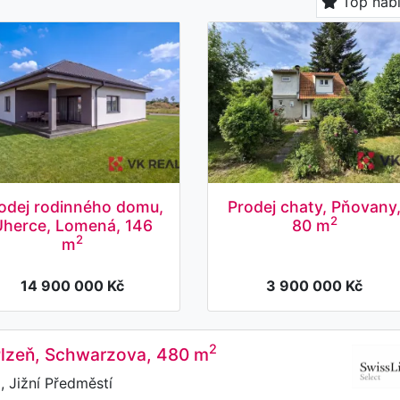
Top nab
odej rodinného domu,
Prodej chaty, Pňovany
2
Úherce, Lomená, 146
80 m
2
m
14 900 000 Kč
3 900 000 Kč
2
 Plzeň, Schwarzova, 480 m
 Jižní Předměstí