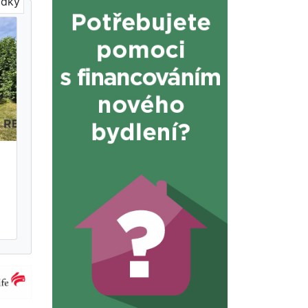
ídky
,