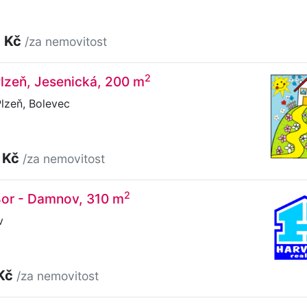
0 Kč
/za nemovitost
2
 Plzeň, Jesenická, 200 m
lzeň, Bolevec
 Kč
/za nemovitost
2
 Bor - Damnov, 310 m
v
 Kč
/za nemovitost