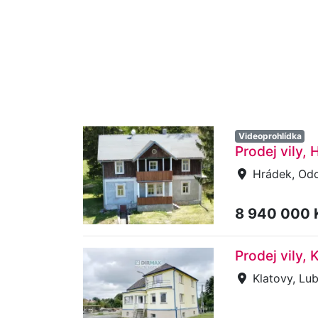
Videoprohlídka
Prodej vily,
Hrádek, Od
8 940 000
Prodej vily,
Klatovy, Lu