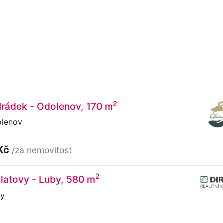
2
 Hrádek - Odolenov, 170 m
olenov
 Kč
/za nemovitost
2
 Klatovy - Luby, 580 m
by