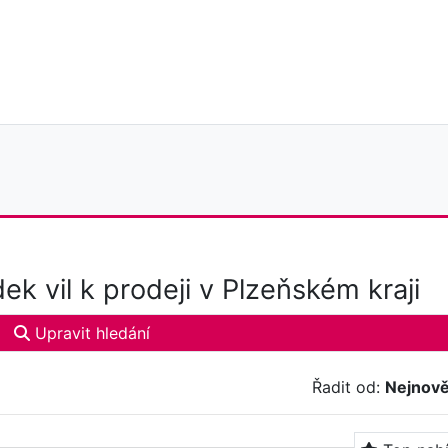
j
ek vil k prodeji v Plzeňském kraji
Upravit hledání
Řadit od:
Nejnově