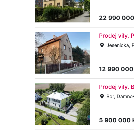
22 990 00
Prodej vily,
Jesenická, P
12 990 000
Prodej vily,
Bor, Damno
5 900 000