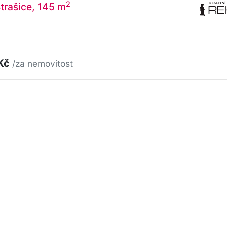
2
Strašice, 145 m
 Kč
/za nemovitost