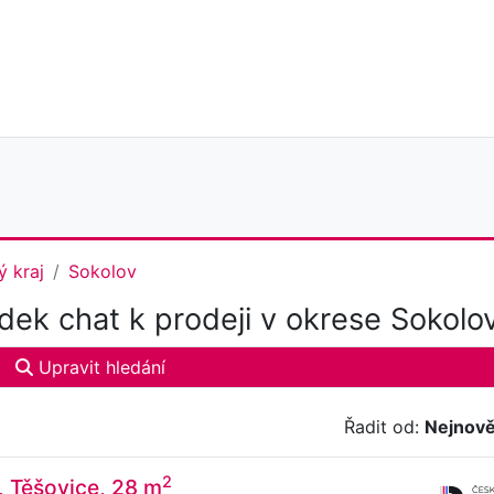
ý kraj
Sokolov
dek chat k prodeji v okrese Sokolo
Upravit hledání
Řadit od:
Nejnově
2
, Těšovice, 28 m