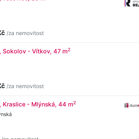
Kč
/za nemovitost
2
, Sokolov - Vítkov, 47 m
Kč
/za nemovitost
2
, Kraslice - Mlýnská, 44 m
ýnská
č