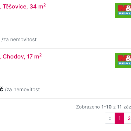
2
, Těšovice, 34 m
č
/za nemovitost
2
, Chodov, 17 m
Kč
/za nemovitost
Zobrazeno
1-10
z
11
záz
Previous
«
1
2