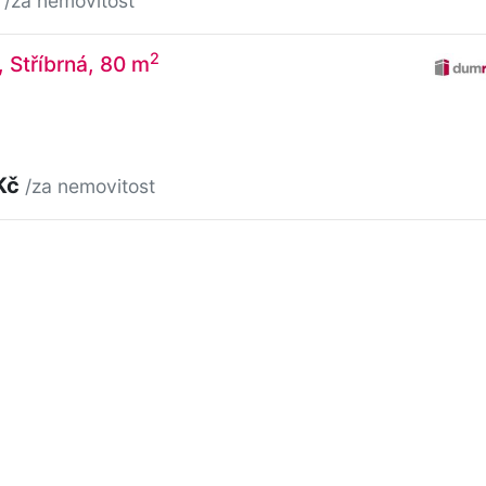
/za nemovitost
2
, Stříbrná, 80 m
Kč
/za nemovitost