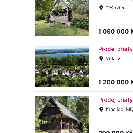
Těšovice
1 090 000 
Prodej chaty
Vítkov
1 200 000 
Prodej chaty
Kraslice, Ml
999 000 K