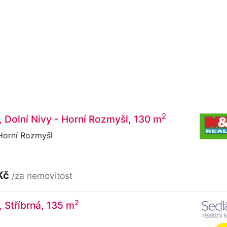
2
, Dolní Nivy - Horní Rozmyšl, 130 m
Horní Rozmyšl
Kč
/za nemovitost
2
, Stříbrná, 135 m