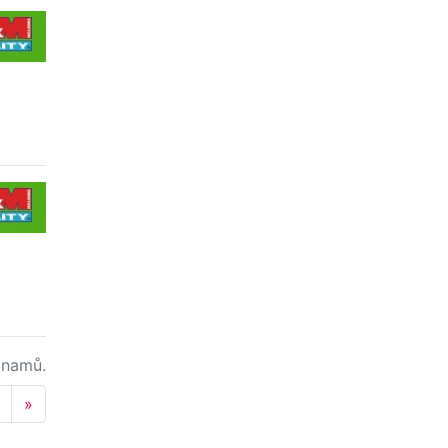
namů.
Next
»