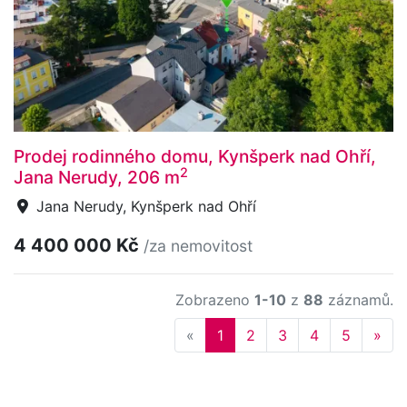
Prodej rodinného domu, Kynšperk nad Ohří,
2
Jana Nerudy, 206 m
Jana Nerudy, Kynšperk nad Ohří
4 400 000 Kč
/za nemovitost
Zobrazeno
1-10
z
88
záznamů.
Previous
Nex
«
1
2
3
4
5
»