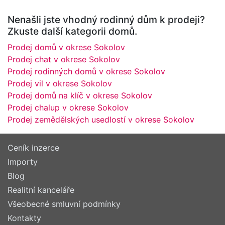
Nenašli jste vhodný rodinný dům k prodeji?
Zkuste další kategorii domů.
Prodej domů v okrese Sokolov
Prodej chat v okrese Sokolov
Prodej rodinných domů v okrese Sokolov
Prodej vil v okrese Sokolov
Prodej domů na klíč v okrese Sokolov
Prodej chalup v okrese Sokolov
Prodej zemědělských usedlostí v okrese Sokolov
Ceník inzerce
Importy
Blog
Realitní kanceláře
Všeobecné smluvní podmínky
Kontakty