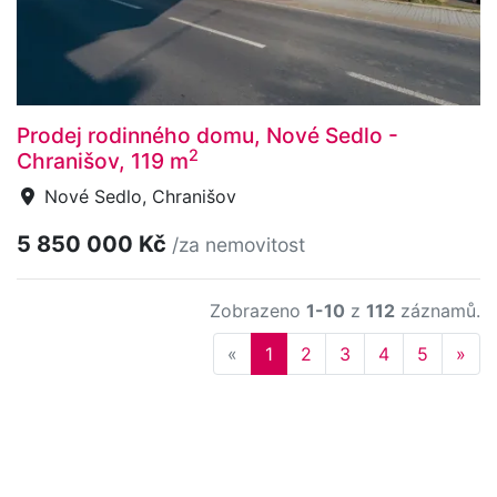
Prodej rodinného domu, Nové Sedlo -
2
Chranišov, 119 m
Nové Sedlo, Chranišov
5 850 000 Kč
/za nemovitost
Zobrazeno
1-10
z
112
záznamů.
Previous
Nex
«
1
2
3
4
5
»