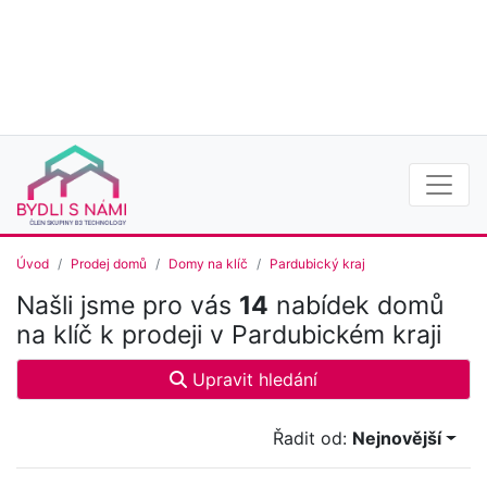
Úvod
Prodej domů
Domy na klíč
Pardubický kraj
Našli jsme pro vás
14
nabídek domů
na klíč k prodeji v Pardubickém kraji
Upravit hledání
Řadit od:
Nejnovější