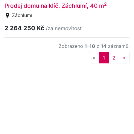
2
Prodej domu na klíč, Záchlumí, 40 m
Záchlumí
2 264 250 Kč
/za nemovitost
Zobrazeno
1-10
z
14
záznamů.
Previous
Nex
«
1
2
»