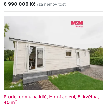
6 990 000 Kč
/za nemovitost
Prodej domu na klíč, Horní Jelení, 5. května,
2
40 m