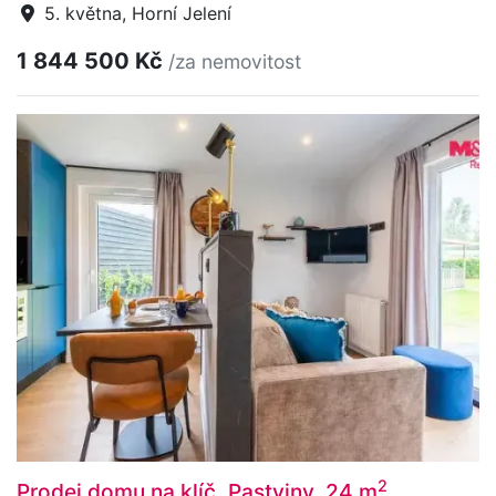
5. května, Horní Jelení
1 844 500 Kč
/za nemovitost
2
Prodej domu na klíč, Pastviny, 24 m