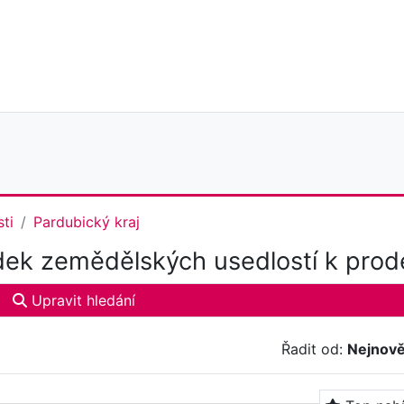
ti
Pardubický kraj
ek zemědělských usedlostí k prode
Upravit hledání
Řadit od:
Nejnově