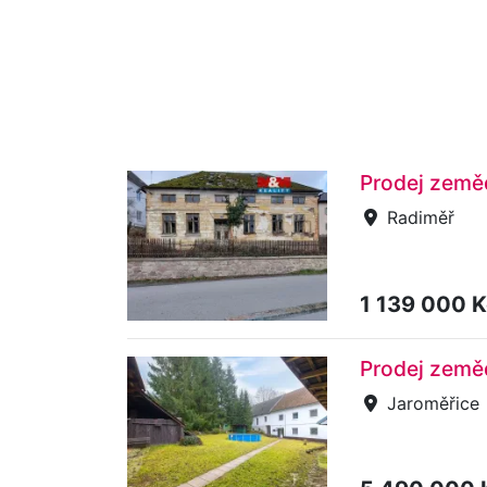
Prodej zeměd
Radiměř
1 139 000 
Prodej zeměd
Jaroměřice