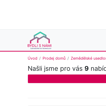
Úvod
Prodej domů
Zemědělské usedlos
Našli jsme pro vás
9
nabíd