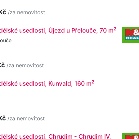
 Kč
/za nemovitost
2
ělské usedlosti, Újezd u Přelouče, 70 m
louče
Kč
/za nemovitost
2
ělské usedlosti, Kunvald, 160 m
 Kč
/za nemovitost
ělské usedlosti, Chrudim - Chrudim IV,