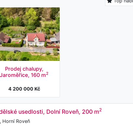
Top nab
Prodej chalupy,
2
Jaroměřice, 160 m
4 200 000 Kč
2
ělské usedlosti, Dolní Roveň, 200 m
, Horní Roveň