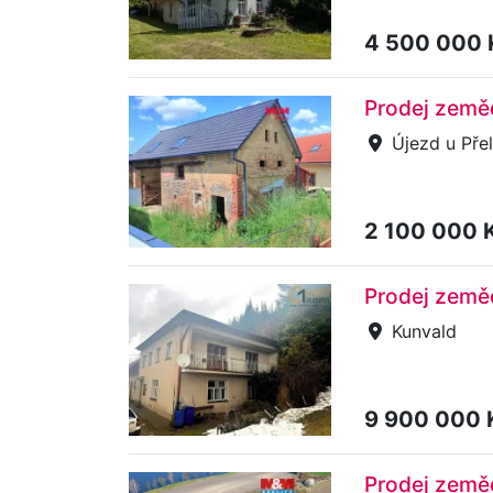
4 500 000
Prodej zeměd
Újezd u Pře
2 100 000 
Prodej zeměd
Kunvald
9 900 000
Prodej zeměd