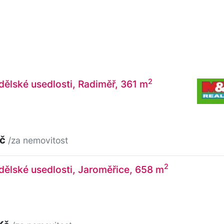
2
ělské usedlosti, Radiměř, 361 m
Kč
/za nemovitost
2
ělské usedlosti, Jaroměřice, 658 m