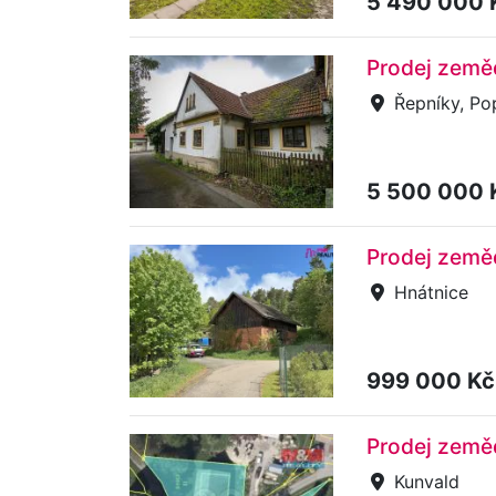
5 490 000
Prodej zeměd
Řepníky, Po
5 500 000
Prodej zeměd
Hnátnice
999 000 K
Prodej zeměd
Kunvald