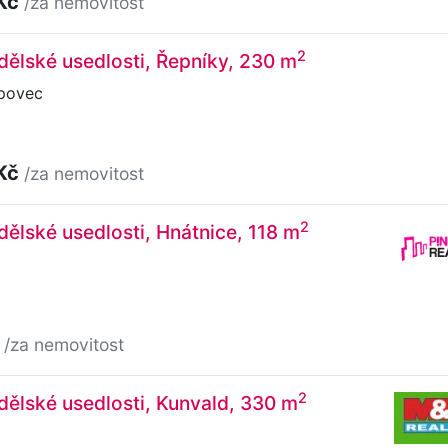
 Kč
/za nemovitost
2
ělské usedlosti, Řepníky, 230 m
povec
 Kč
/za nemovitost
2
ělské usedlosti, Hnátnice, 118 m
č
/za nemovitost
2
ělské usedlosti, Kunvald, 330 m