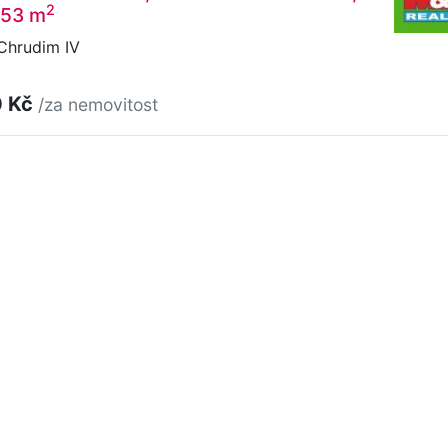
2
253 m
Chrudim IV
0 Kč
/za nemovitost