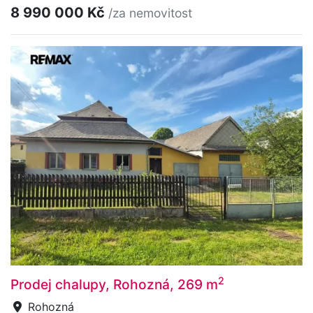
8 990 000 Kč
/za nemovitost
2
Prodej chalupy, Rohozná, 269 m
Rohozná