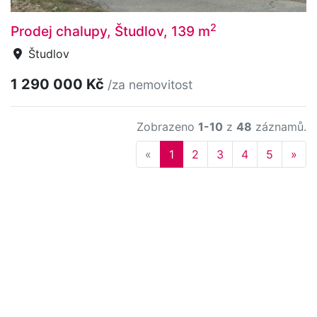
2
Prodej chalupy, Študlov, 139 m
Študlov
1 290 000 Kč
/za nemovitost
Zobrazeno
1-10
z
48
záznamů.
Previous
Nex
«
1
2
3
4
5
»