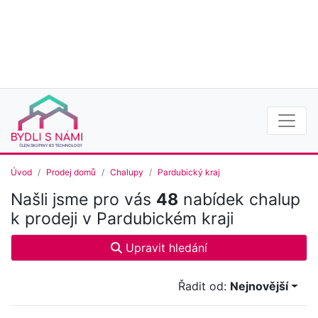
Úvod
Prodej domů
Chalupy
Pardubický kraj
Našli jsme pro vás
48
nabídek chalup
k prodeji v Pardubickém kraji
Upravit hledání
Řadit od:
Nejnovější