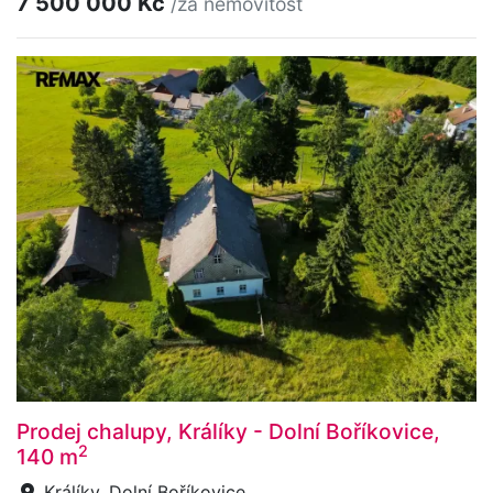
7 500 000 Kč
/za nemovitost
Prodej chalupy, Králíky - Dolní Boříkovice,
2
140 m
Králíky, Dolní Boříkovice