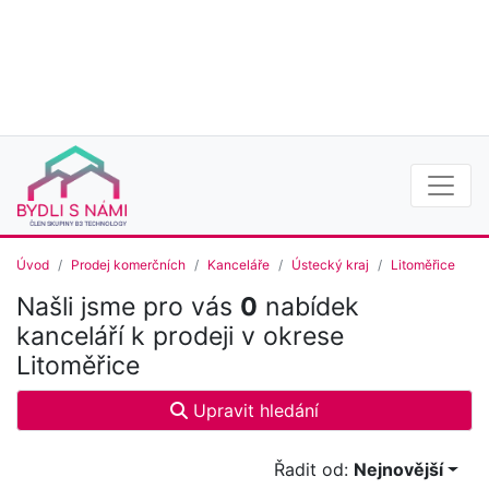
Úvod
Prodej komerčních
Kanceláře
Ústecký kraj
Litoměřice
Našli jsme pro vás
0
nabídek
kanceláří k prodeji v okrese
Litoměřice
Upravit hledání
Řadit od:
Nejnovější