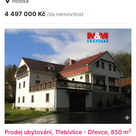
Hoštka
4 497 000 Kč
/za nemovitost
2
Prodej ubytování, Třebívlice - Dřevce, 850 m