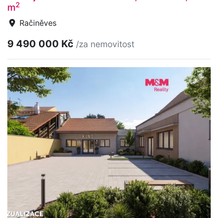
2
m
Račiněves
9 490 000 Kč
/za nemovitost