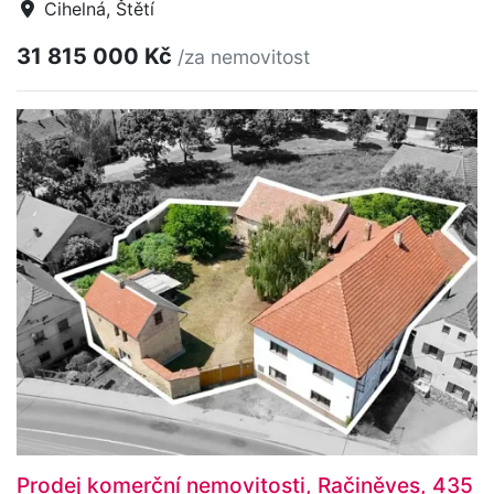
Cihelná, Štětí
31 815 000 Kč
/za nemovitost
Prodej komerční nemovitosti, Račiněves, 435