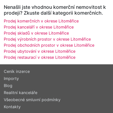
Nenašli jste vhodnou komerční nemovitost k
prodeji? Zkuste další kategorii komerčních.
Prodej komerčních v okrese Litoměřice
Prodej kanceláří v okrese Litoměřice
Prodej skladů v okrese Litoměřice
Prodej výrobních prostor v okrese Litoměřice
Prodej obchodních prostor v okrese Litoměřice
Prodej ubytování v okrese Litoměřice
Prodej restaurací v okrese Litoměřice
Ceník inzerce
Importy
Blog
Realitní kanceláře
Všeobecné smluvní podmínky
Kontakty