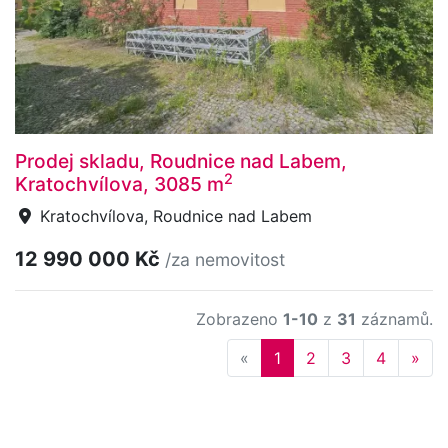
Prodej skladu, Roudnice nad Labem,
2
Kratochvílova, 3085 m
Kratochvílova, Roudnice nad Labem
12 990 000 Kč
/za nemovitost
Zobrazeno
1-10
z
31
záznamů.
Previous
Nex
«
1
2
3
4
»