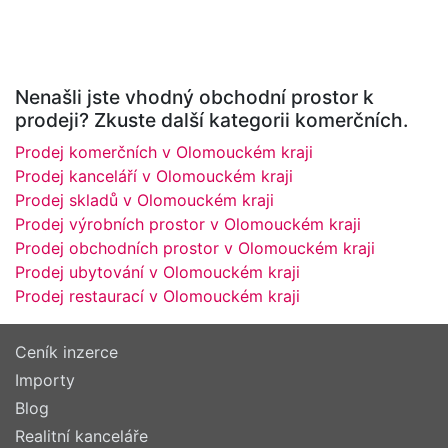
Nenašli jste vhodný obchodní prostor k
prodeji? Zkuste další kategorii komerčních.
Prodej komerčních v Olomouckém kraji
Prodej kanceláří v Olomouckém kraji
Prodej skladů v Olomouckém kraji
Prodej výrobních prostor v Olomouckém kraji
Prodej obchodních prostor v Olomouckém kraji
Prodej ubytování v Olomouckém kraji
Prodej restaurací v Olomouckém kraji
Ceník inzerce
Importy
Blog
Realitní kanceláře