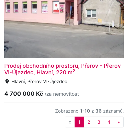
Prodej obchodního prostoru, Přerov - Přerov
2
VI-Újezdec, Hlavní, 220 m
Hlavní, Přerov VI-Újezdec
4 700 000 Kč
/za nemovitost
Zobrazeno
1-10
z
36
záznamů.
Previous
Nex
«
1
2
3
4
»