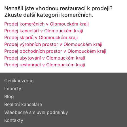
Nenašli jste vhodnou restauraci k prodeji?
Zkuste další kategorii komerčních.
Prodej komerčních v Olomouckém kraji
Prodej kanceláří v Olomouckém kraji
Prodej skladů v Olomouckém kraji
Prodej výrobních prostor v Olomouckém kraji
Prodej obchodních prostor v Olomouckém kraji
Prodej ubytování v Olomouckém kraji
Prodej restaurací v Olomouckém kraji
Ceník inzerce
Importy
Blog
Realitní kanceláře
Všeobecné smluvní podmínky
Kontakty