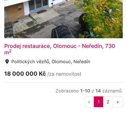
Prodej restaurace, Olomouc - Neředín, 730
2
m
Politických vězňů, Olomouc, Neředín
18 000 000 Kč
/za nemovitost
Zobrazeno
1-10
z
14
záznamů.
Previous
Nex
«
1
2
»