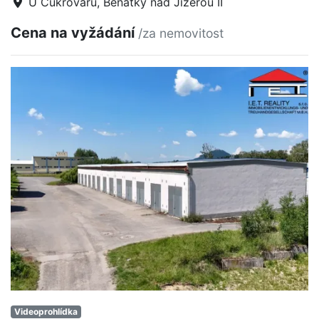
U Cukrovaru, Benátky nad Jizerou II
Cena na vyžádání
/za nemovitost
Videoprohlídka