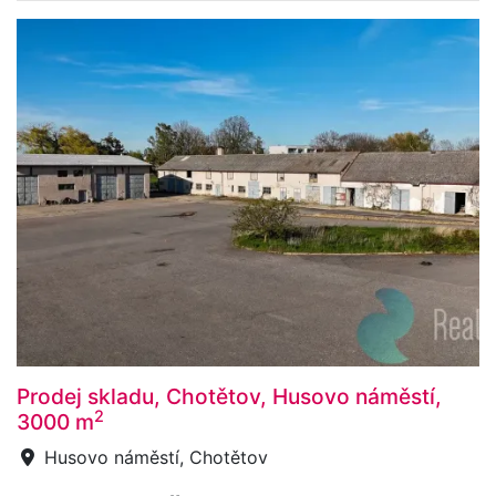
Prodej skladu, Chotětov, Husovo náměstí,
2
3000 m
Husovo náměstí, Chotětov