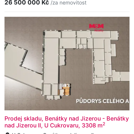
26 500 000 Kč
/za nemovitost
Prodej skladu, Benátky nad Jizerou - Benátky
2
nad Jizerou II, U Cukrovaru, 3308 m