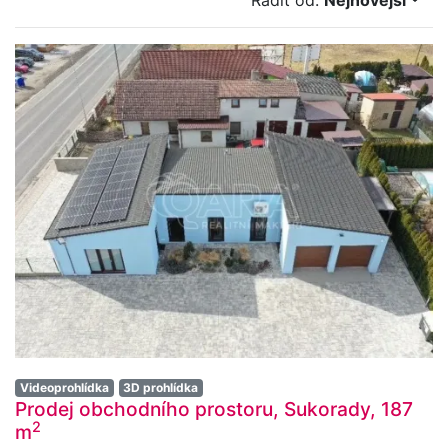
Řadit od:
Nejnovější
Videoprohlídka
3D prohlídka
Prodej obchodního prostoru, Sukorady, 187
2
m