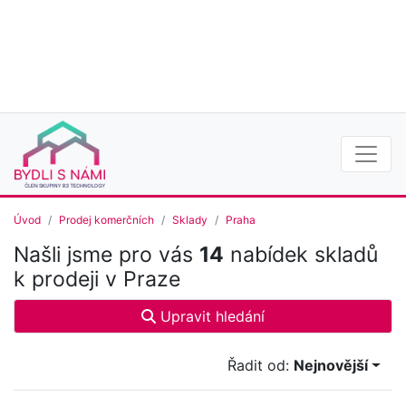
Úvod
Prodej komerčních
Sklady
Praha
Našli jsme pro vás
14
nabídek skladů
k prodeji v Praze
Upravit hledání
Řadit od:
Nejnovější