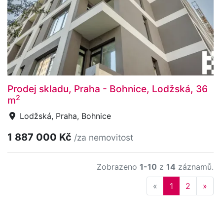
Prodej skladu, Praha - Bohnice, Lodžská, 36
2
m
Lodžská, Praha, Bohnice
1 887 000 Kč
/za nemovitost
Zobrazeno
1-10
z
14
záznamů.
Previous
Nex
«
1
2
»