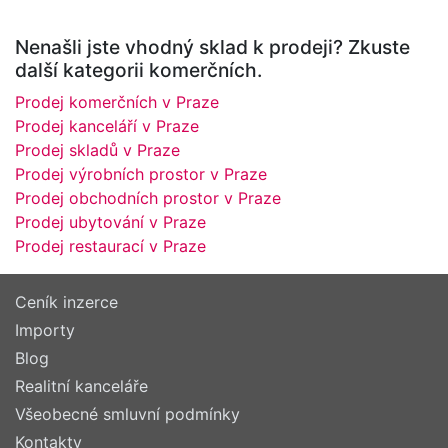
Nenašli jste vhodný sklad k prodeji? Zkuste
další kategorii komerčních.
Prodej komerčních v Praze
Prodej kanceláří v Praze
Prodej skladů v Praze
Prodej výrobních prostor v Praze
Prodej obchodních prostor v Praze
Prodej ubytování v Praze
Prodej restaurací v Praze
Ceník inzerce
Importy
Blog
Realitní kanceláře
Všeobecné smluvní podmínky
Kontakty