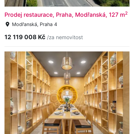
2
Prodej restaurace, Praha, Modřanská, 127 m
Modřanská, Praha 4
12 119 008 Kč
/za nemovitost