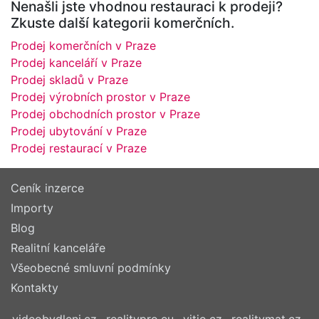
Nenašli jste vhodnou restauraci k prodeji?
Zkuste další kategorii komerčních.
Prodej komerčních v Praze
Prodej kanceláří v Praze
Prodej skladů v Praze
Prodej výrobních prostor v Praze
Prodej obchodních prostor v Praze
Prodej ubytování v Praze
Prodej restaurací v Praze
Ceník inzerce
Importy
Blog
Realitní kanceláře
Všeobecné smluvní podmínky
Kontakty