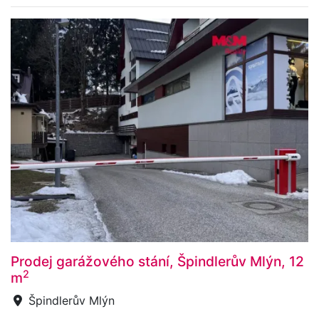
Prodej garážového stání, Špindlerův Mlýn, 12
2
m
Špindlerův Mlýn