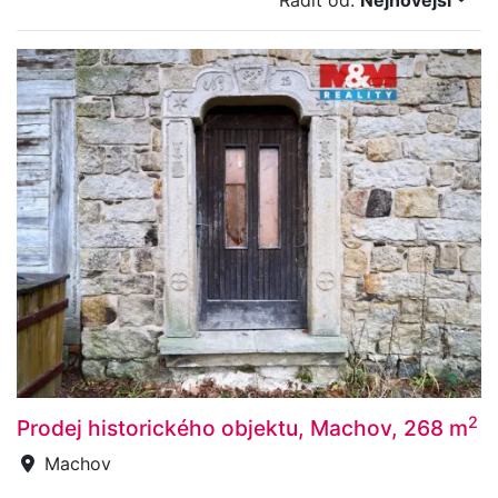
Řadit od:
Nejnovější
2
Prodej historického objektu, Machov, 268 m
Machov