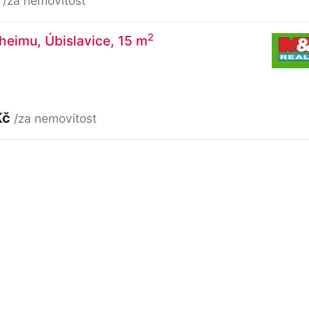
/za nemovitost
2
heimu, Úbislavice, 15 m
Kč
/za nemovitost