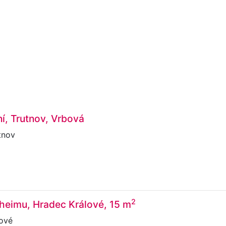
ní, Trutnov, Vrbová
tnov
č
2
heimu, Hradec Králové, 15 m
ové