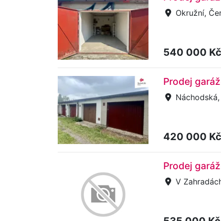
Okružní, Če
540 000 K
Prodej gará
Náchodská, 
420 000 K
Prodej garáž
V Zahradách
535 000 K