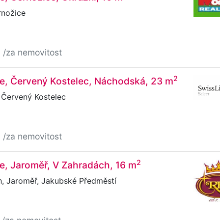
rnožice
č
/za nemovitost
2
že, Červený Kostelec, Náchodská, 23 m
Červený Kostelec
č
/za nemovitost
2
e, Jaroměř, V Zahradách, 16 m
, Jaroměř, Jakubské Předměstí
č