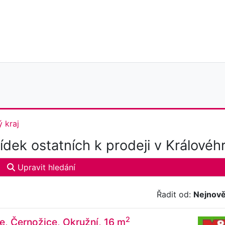
 kraj
dek ostatních k prodeji v Královéh
Upravit hledání
Řadit od:
Nejnově
2
e, Černožice, Okružní, 16 m