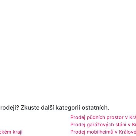
odeji? Zkuste další kategorii ostatních.
Prodej půdních prostor v Kr
Prodej garážových stání v K
ckém kraji
Prodej mobilheimů v Králov