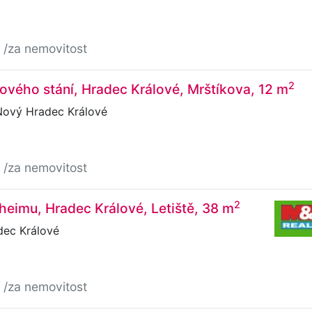
č
/za nemovitost
2
ového stání, Hradec Králové, Mrštíkova, 12 m
Nový Hradec Králové
č
/za nemovitost
2
heimu, Hradec Králové, Letiště, 38 m
dec Králové
č
/za nemovitost