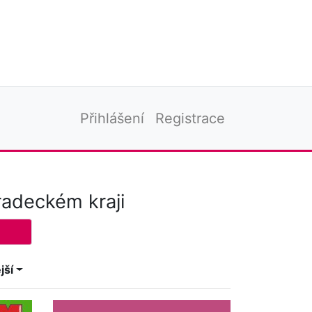
Přihlášení
Registrace
radeckém kraji
jší