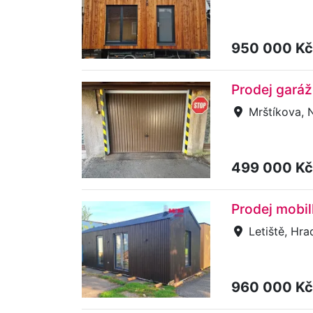
950 000 K
Prodej garáž
Mrštíkova, 
499 000 K
Prodej mobil
Letiště, Hra
960 000 K