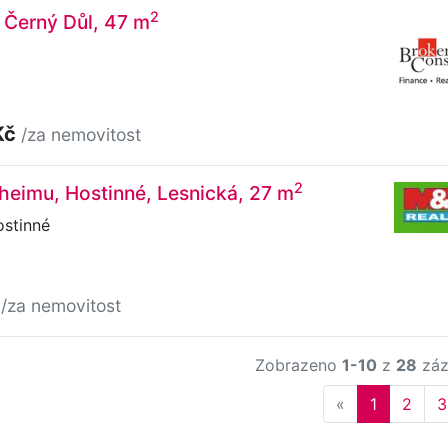
2
, Černý Důl, 47 m
Kč
/za nemovitost
2
heimu, Hostinné, Lesnická, 27 m
ostinné
č
/za nemovitost
Zobrazeno
1-10
z
28
záz
Previous
«
1
2
3