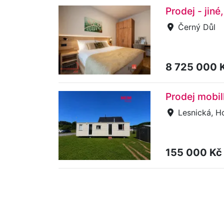
Prodej - jiné
Černý Důl
8 725 000 
Prodej mobil
Lesnická, H
155 000 K