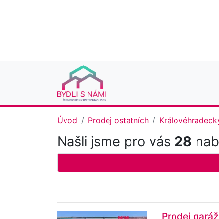
Úvod
Prodej ostatních
Královéhradecký
Našli jsme pro vás
28
nabí
Prodej garáž