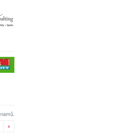
namů.
Next
»